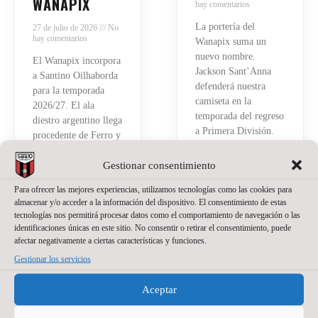
WANAPIX
hay comentarios
La portería del
27 de julio de 2026
No
hay comentarios
Wanapix suma un
nuevo nombre.
El Wanapix incorpora
Jackson Sant’Anna
a Santino Oilhaborda
defenderá nuestra
para la temporada
camiseta en la
2026/27. El ala
temporada del regreso
diestro argentino llega
a Primera División.
procedente de Ferro y
El brasileño, de 23
afrontará en Zaragoza
años, llega a Zaragoza
Gestionar consentimiento
su primera
después de varias
experiencia en el
Para ofrecer las mejores experiencias, utilizamos tecnologías como las cookies para
temporadas
fútbol sala español.
almacenar y/o acceder a la información del dispositivo. El consentimiento de estas
compitiendo como
Tiene 21 años, pero
tecnologías nos permitirá procesar datos como el comportamiento de navegación o las
portero titular en
detrás hay ya bastante
identificaciones únicas en este sitio. No consentir o retirar el consentimiento, puede
Brasil
recorrido.
afectar negativamente a ciertas características y funciones.
Read More »
Gestionar los servicios
Read More »
Aceptar