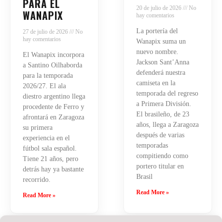
PARA EL
20 de julio de 2026
No
WANAPIX
hay comentarios
La portería del
27 de julio de 2026
No
hay comentarios
Wanapix suma un
nuevo nombre.
El Wanapix incorpora
Jackson Sant’Anna
a Santino Oilhaborda
defenderá nuestra
para la temporada
camiseta en la
2026/27. El ala
temporada del regreso
diestro argentino llega
a Primera División.
procedente de Ferro y
El brasileño, de 23
afrontará en Zaragoza
años, llega a Zaragoza
su primera
después de varias
experiencia en el
temporadas
fútbol sala español.
compitiendo como
Tiene 21 años, pero
portero titular en
detrás hay ya bastante
Brasil
recorrido.
Read More »
Read More »