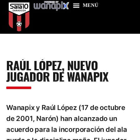
Home
RAÚL LÓPEZ, NUEVO
Food & Drink
JUGADOR DE WANAPIX
Features
News
Contacts
Wanapix y Raúl López (17 de octubre
de 2001, Narón) han alcanzado un
acuerdo para la incorporación del ala