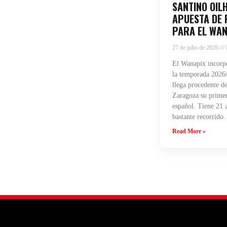
SANTINO OIL
APUESTA DE 
PARA EL WAN
27 de julio de 2026
El Wanapix incorpo
la temporada 2026/
llega procedente de
Zaragoza su primera
español. Tiene 21 
bastante recorrido.
Read More »