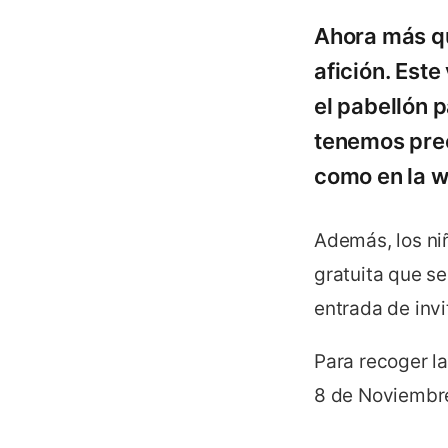
Ahora más qu
afición. Este
el pabellón p
tenemos prec
como en la w
Además, los niñ
gratuita que se
entrada de invi
Para recoger la
8 de Noviembre