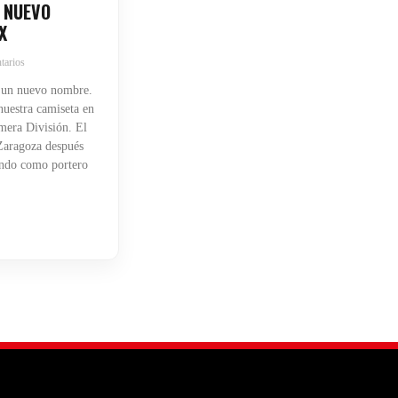
 NUEVO
X
tarios
 un nuevo nombre.
uestra camiseta en
mera División. El
 Zaragoza después
endo como portero