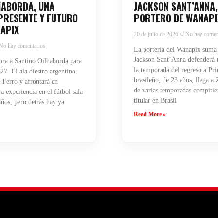
HABORDA, UNA
JACKSON SANT’ANNA,
PRESENTE Y FUTURO
PORTERO DE WANAPI
APIX
20 de julio de 2026
No hay comen
No hay comentarios
La portería del Wanapix suma
Jackson Sant’Anna defenderá n
ra a Santino Oilhaborda para
la temporada del regreso a Pri
27. El ala diestro argentino
brasileño, de 23 años, llega a
 Ferro y afrontará en
de varias temporadas compiti
 experiencia en el fútbol sala
titular en Brasil
años, pero detrás hay ya
Read More »