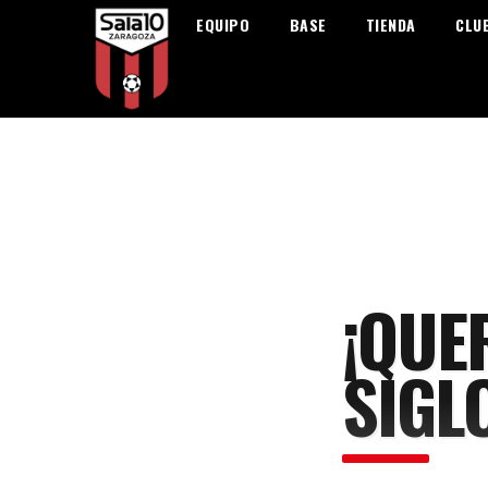
EQUIPO
BASE
TIENDA
CLU
¡QUE
SIGLO