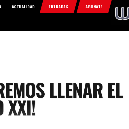
Home
B
ACTUALIDAD
ENTRADAS
ABONATE
Food & Drink
Features
News
Contacts
REMOS LLENAR EL
 XXI!