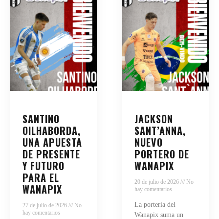
SANTINO
JACKSON
OILHABORDA,
SANT’ANNA,
UNA APUESTA
NUEVO
DE PRESENTE
PORTERO DE
Y FUTURO
WANAPIX
PARA EL
20 de julio de 2026
No
WANAPIX
hay comentarios
La portería del
27 de julio de 2026
No
hay comentarios
Wanapix suma un