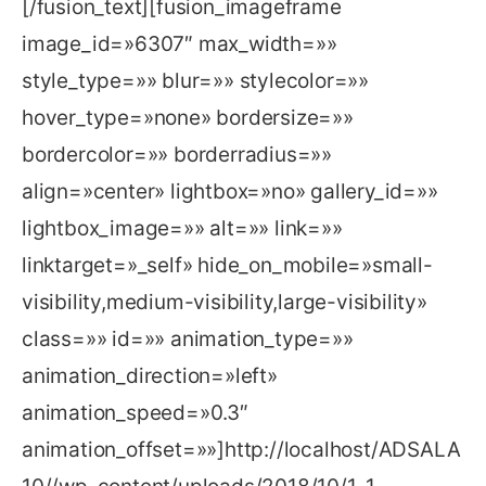
[/fusion_text][fusion_imageframe
image_id=»6307″ max_width=»»
style_type=»» blur=»» stylecolor=»»
hover_type=»none» bordersize=»»
bordercolor=»» borderradius=»»
align=»center» lightbox=»no» gallery_id=»»
lightbox_image=»» alt=»» link=»»
linktarget=»_self» hide_on_mobile=»small-
visibility,medium-visibility,large-visibility»
class=»» id=»» animation_type=»»
animation_direction=»left»
animation_speed=»0.3″
animation_offset=»»]http://localhost/ADSALA