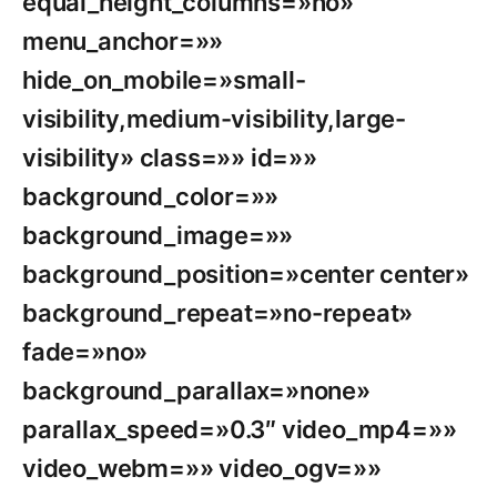
equal_height_columns=»no»
menu_anchor=»»
hide_on_mobile=»small-
visibility,medium-visibility,large-
visibility» class=»» id=»»
background_color=»»
background_image=»»
background_position=»center center»
background_repeat=»no-repeat»
fade=»no»
background_parallax=»none»
parallax_speed=»0.3″ video_mp4=»»
video_webm=»» video_ogv=»»