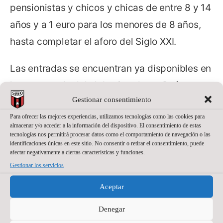
pensionistas y chicos y chicas de entre 8 y 14
años y a 1 euro para los menores de 8 años,
hasta completar el aforo del Siglo XXI.
Las entradas se encuentran ya disponibles en
la nueva sede del club, situada en Océano
Gestionar consentimiento
Atlántico (Edificio 3D, planta baja en Avenida
Para ofrecer las mejores experiencias, utilizamos tecnologías como las cookies para
Ranillas, en el recinto de la Expo) y se pueden
almacenar y/o acceder a la información del dispositivo. El consentimiento de estas
tecnologías nos permitirá procesar datos como el comportamiento de navegación o las
adquirir hoy martes y este miércoles de 9.30
identificaciones únicas en este sitio. No consentir o retirar el consentimiento, puede
a 21.00 de forma ininterrumpida y el jueves de
afectar negativamente a ciertas características y funciones.
Gestionar los servicios
9.30 a 13.30 horas. El viernes, al ser el día del
Pilar, no estarán disponibles de forma
Aceptar
anticipada en la sede. Además, los abonos
Denegar
pendientes de recogida también se podrán