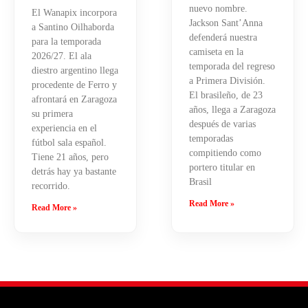
nuevo nombre.
El Wanapix incorpora
Jackson Sant’Anna
a Santino Oilhaborda
defenderá nuestra
para la temporada
camiseta en la
2026/27. El ala
temporada del regreso
diestro argentino llega
a Primera División.
procedente de Ferro y
El brasileño, de 23
afrontará en Zaragoza
años, llega a Zaragoza
su primera
después de varias
experiencia en el
temporadas
fútbol sala español.
compitiendo como
Tiene 21 años, pero
portero titular en
detrás hay ya bastante
Brasil
recorrido.
Read More »
Read More »