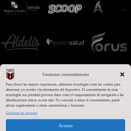
Gestionar consentimiento
Para ofrecer las mejores experiencias, utilizamos tecnologías como las cookies para
almacenar y/o acceder a la información del dispositivo. El consentimiento de estas
tecnologías nos permitirá procesar datos como el comportamiento de navegación o las
identificaciones únicas en este sitio. No consentir o retirar el consentimiento, puede
afectar negativamente a ciertas características y funciones.
PATROCINADORES
Gestionar los servicios
Aceptar