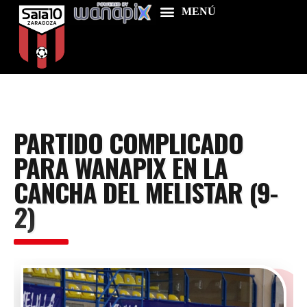
Home
PARTIDO COMPLICADO
Food & Drink
PARA WANAPIX EN LA
Features
CANCHA DEL MELISTAR (9-
News
2)
Contacts