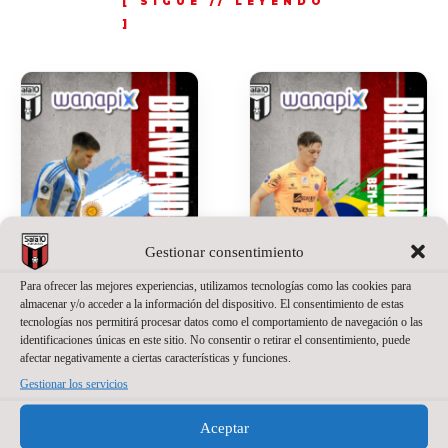
Gestionar consentimiento
Para ofrecer las mejores experiencias, utilizamos tecnologías como las cookies para
almacenar y/o acceder a la información del dispositivo. El consentimiento de estas
tecnologías nos permitirá procesar datos como el comportamiento de navegación o las
identificaciones únicas en este sitio. No consentir o retirar el consentimiento, puede
SANTINO
JACKSON
afectar negativamente a ciertas características y funciones.
OILHABORDA,
SANT’ANNA,
Gestionar los servicios
UNA APUESTA
NUEVO
DE PRESENTE
PORTERO DE
Aceptar
Y FUTURO
WANAPIX