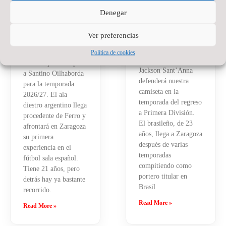
PARA EL
Denegar
20 de julio de 2026
No
WANAPIX
hay comentarios
Ver preferencias
La portería del
27 de julio de 2026
No
hay comentarios
Wanapix suma un
Política de cookies
nuevo nombre.
El Wanapix incorpora
Jackson Sant’Anna
a Santino Oilhaborda
defenderá nuestra
para la temporada
camiseta en la
2026/27. El ala
temporada del regreso
diestro argentino llega
a Primera División.
procedente de Ferro y
El brasileño, de 23
afrontará en Zaragoza
años, llega a Zaragoza
su primera
después de varias
experiencia en el
temporadas
fútbol sala español.
compitiendo como
Tiene 21 años, pero
portero titular en
detrás hay ya bastante
Brasil
recorrido.
Read More »
Read More »