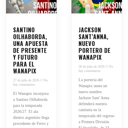
SANTINO
JACKSON
OILHABORDA,
SANT’ANNA,
UNA APUESTA
NUEVO
DE PRESENTE
PORTERO DE
Y FUTURO
WANAPIX
PARA EL
20 de julio de 2026
No
WANAPIX
hay comentarios
La portería del
27 de julio de 2026
No
hay comentarios
Wanapix suma un
nuevo nombre.
El Wanapix incorpora
Jackson Sant’Anna
a Santino Oilhaborda
defenderá nuestra
para la temporada
camiseta en la
2026/27. El ala
temporada del regreso
diestro argentino llega
a Primera División.
procedente de Ferro y
El brasileño, de 23