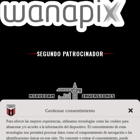
SEGUNDO PATROCINADOR
Gestionar consentimiento
Para ofrecer las mejores experiencias, utilizamos tecnologías como las cookies para
almacenar y/o acceder a la información del dispositivo. El consentimiento de estas
tecnologías nos permitirá procesar datos como el comportamiento de navegación o las
identificaciones únicas en este sitio. No consentir o retirar el consentimiento, puede
PATROCINADORES OFICIALES PREMIUM