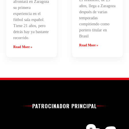
afrontará en Zaragoza
años, llega a Zaragoza
su primera
después de varias
experiencia en el
temporadas
fútbol sala español.
compitiendo como
Tiene 21 años, pero
portero titular en
detrás hay ya bastante
Brasil
recorrido.
Read More »
Read More »
PATROCINADOR PRINCIPAL