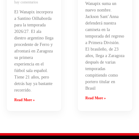
hay comentarios
Wanapix suma un
nuevo nombre.
El Wanapix incorpora
Jackson Sant’Anna
a Santino Oilhaborda
defenderá nuestra
para la temporada
camiseta en la
2026/27. El ala
temporada del regreso
diestro argentino llega
a Primera División.
procedente de Ferro y
El brasileño, de 23
afrontará en Zaragoza
años, llega a Zaragoza
su primera
después de varias
experiencia en el
temporadas
fútbol sala español.
compitiendo como
Tiene 21 años, pero
portero titular en
detrás hay ya bastante
Brasil
recorrido.
Read More »
Read More »