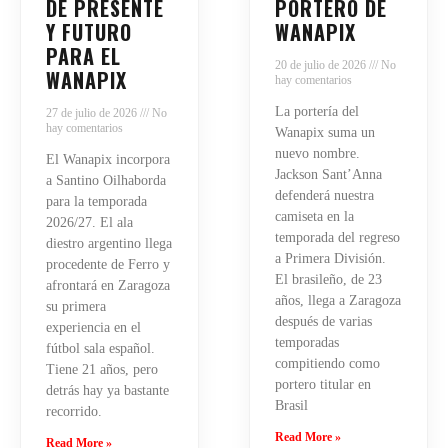
DE PRESENTE
PORTERO DE
Y FUTURO
WANAPIX
PARA EL
20 de julio de 2026
No
WANAPIX
hay comentarios
La portería del
27 de julio de 2026
No
hay comentarios
Wanapix suma un
nuevo nombre.
El Wanapix incorpora
Jackson Sant’Anna
a Santino Oilhaborda
defenderá nuestra
para la temporada
camiseta en la
2026/27. El ala
temporada del regreso
diestro argentino llega
a Primera División.
procedente de Ferro y
El brasileño, de 23
afrontará en Zaragoza
años, llega a Zaragoza
su primera
después de varias
experiencia en el
temporadas
fútbol sala español.
compitiendo como
Tiene 21 años, pero
portero titular en
detrás hay ya bastante
Brasil
recorrido.
Read More »
Read More »