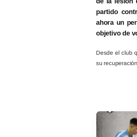
de
la lesión
partido cont
a
hora un pe
objetivo de v
Desde el club 
su recuperación