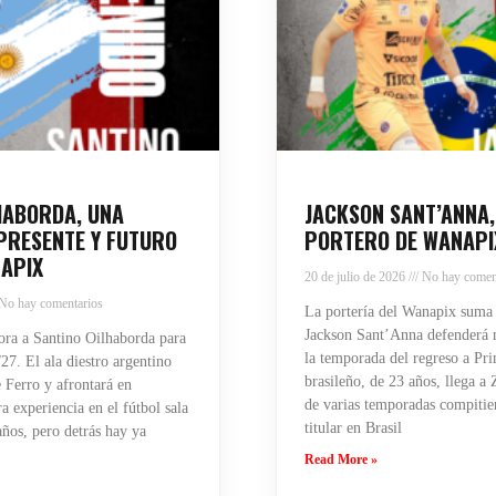
HABORDA, UNA
JACKSON SANT’ANNA,
PRESENTE Y FUTURO
PORTERO DE WANAPI
APIX
20 de julio de 2026
No hay comen
No hay comentarios
La portería del Wanapix suma
Jackson Sant’Anna defenderá n
ra a Santino Oilhaborda para
la temporada del regreso a Pri
27. El ala diestro argentino
brasileño, de 23 años, llega a
 Ferro y afrontará en
de varias temporadas compiti
 experiencia en el fútbol sala
titular en Brasil
años, pero detrás hay ya
Read More »