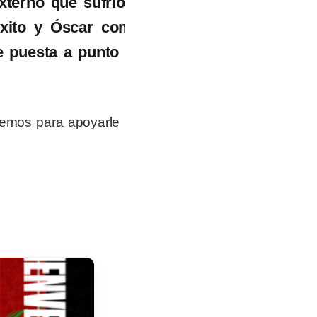
externo
que sufrió en el
éxito y Óscar comienza
 puesta a punto con el
remos para apoyarle
durante