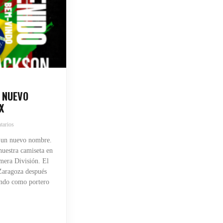
 NUEVO
X
tarios
 un nuevo nombre.
uestra camiseta en
mera División. El
 Zaragoza después
endo como portero