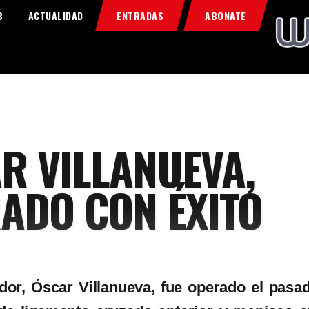
Home
B
ACTUALIDAD
ENTRADAS
ABONATE
Food & Drink
Features
News
Contacts
R VILLANUEVA,
ADO CON ÉXITO
dor, Óscar Villanueva, fue operado el pas