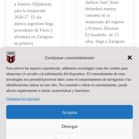
Jackson Sant’Anna
a Santino Oilhaborda
defenderá nuestra
para la temporada
camiseta en la
2026/27. El ala
temporada del regreso
diestro argentino llega
a Primera División.
procedente de Ferro y
El brasileño, de 23
afrontará en Zaragoza
años, llega a Zaragoza
su primera
después de varias
experiencia en el
temporadas
fútbol sala español.
Gestionar consentimiento
compitiendo como
Tiene 21 años, pero
portero titular en
Para ofrecer las mejores experiencias, utilizamos tecnologías como las cookies para
detrás hay ya bastante
almacenar y/o acceder a la información del dispositivo. El consentimiento de estas
Brasil
recorrido.
tecnologías nos permitirá procesar datos como el comportamiento de navegación o las
Read More »
identificaciones únicas en este sitio. No consentir o retirar el consentimiento, puede
Read More »
afectar negativamente a ciertas características y funciones.
Gestionar los servicios
Aceptar
Denegar