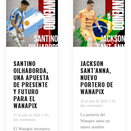
SANTINO
JACKSON
OILHABORDA,
SANT’ANNA,
UNA APUESTA
NUEVO
DE PRESENTE
PORTERO DE
Y FUTURO
WANAPIX
PARA EL
20 de julio de 2026
No
WANAPIX
hay comentarios
La portería del
27 de julio de 2026
No
hay comentarios
Wanapix suma un
nuevo nombre.
El Wanapix incorpora