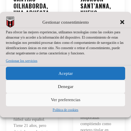
OILHABORDA,
SANT’ANNA,
UNA APUESTA
NUEVO
DE PRESENTE
PORTERO DE
Gestionar consentimiento
Y FUTURO
WANAPIX
PARA EL
Para ofrecer las mejores experiencias, utilizamos tecnologías como las cookies para
20 de julio de 2026
No
almacenar y/o acceder a la información del dispositivo. El consentimiento de estas
WANAPIX
hay comentarios
tecnologías nos permitirá procesar datos como el comportamiento de navegación o las
identificaciones únicas en este sitio. No consentir o retirar el consentimiento, puede
La portería del
27 de julio de 2026
No
afectar negativamente a ciertas características y funciones.
hay comentarios
Wanapix suma un
Gestionar los servicios
nuevo nombre.
El Wanapix incorpora
Jackson Sant’Anna
a Santino Oilhaborda
Aceptar
defenderá nuestra
para la temporada
camiseta en la
2026/27. El ala
Denegar
temporada del regreso
diestro argentino llega
a Primera División.
procedente de Ferro y
El brasileño, de 23
Ver preferencias
afrontará en Zaragoza
años, llega a Zaragoza
su primera
Política de cookies
después de varias
experiencia en el
temporadas
fútbol sala español.
compitiendo como
Tiene 21 años, pero
portero titular en