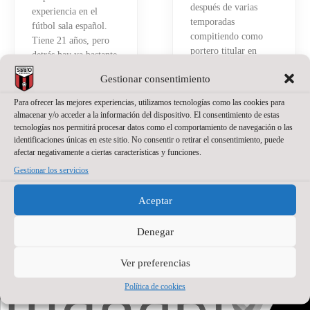
después de varias
experiencia en el
temporadas
fútbol sala español.
compitiendo como
Tiene 21 años, pero
portero titular en
detrás hay ya bastante
Brasil
recorrido.
Gestionar consentimiento
Read More »
Read More »
Para ofrecer las mejores experiencias, utilizamos tecnologías como las cookies para
almacenar y/o acceder a la información del dispositivo. El consentimiento de estas
tecnologías nos permitirá procesar datos como el comportamiento de navegación o las
identificaciones únicas en este sitio. No consentir o retirar el consentimiento, puede
afectar negativamente a ciertas características y funciones.
Gestionar los servicios
Aceptar
PATROCINADOR PRINCIPAL
Denegar
Ver preferencias
Política de cookies