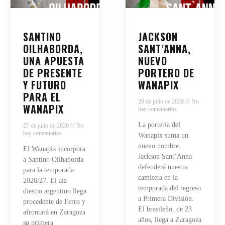
SANTINO
JACKSON
OILHABORDA,
SANT’ANNA,
UNA APUESTA
NUEVO
DE PRESENTE
PORTERO DE
Y FUTURO
WANAPIX
PARA EL
20 de julio de 2026
No
WANAPIX
hay comentarios
La portería del
27 de julio de 2026
No
hay comentarios
Wanapix suma un
nuevo nombre.
El Wanapix incorpora
Jackson Sant’Anna
a Santino Oilhaborda
defenderá nuestra
para la temporada
camiseta en la
2026/27. El ala
temporada del regreso
diestro argentino llega
a Primera División.
procedente de Ferro y
El brasileño, de 23
afrontará en Zaragoza
años, llega a Zaragoza
su primera