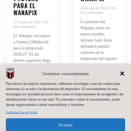
PARA EL
20 de julio de 2026
No
WANAPIX
hay comentarios
La portería del
27 de julio de 2026
No
hay comentarios
Wanapix suma un
nuevo nombre.
El Wanapix incorpora
Jackson Sant’Anna
a Santino Oilhaborda
defenderá nuestra
para la temporada
camiseta en la
2026/27. El ala
temporada del regreso
diestro argentino llega
a Primera División.
procedente de Ferro y
El brasileño, de 23
afrontará en Zaragoza
Gestionar consentimiento
años, llega a Zaragoza
su primera
después de varias
Para ofrecer las mejores experiencias, utilizamos tecnologías como las cookies para
experiencia en el
almacenar y/o acceder a la información del dispositivo. El consentimiento de estas
temporadas
fútbol sala español.
tecnologías nos permitirá procesar datos como el comportamiento de navegación o las
compitiendo como
Tiene 21 años, pero
identificaciones únicas en este sitio. No consentir o retirar el consentimiento, puede
portero titular en
detrás hay ya bastante
afectar negativamente a ciertas características y funciones.
Brasil
recorrido.
Gestionar los servicios
Read More »
Read More »
Aceptar