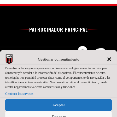
PATROCINADOR PRINCIPAL
Gestionar consentimiento
Para ofrecer las mejores experiencias, utilizamos tecnologías como las cookies para
almacenar y/o acceder a la información del dispositivo. El consentimiento de estas
tecnologías nos permitirá procesar datos como el comportamiento de navegación o las
identificaciones únicas en este sitio. No consentir o retirar el consentimiento, puede
afectar negativamente a ciertas características y funciones.
Gestionar los servicios
SEGUNDO PATROCINADOR
Aceptar
Denegar