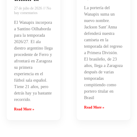
La portería del
27 de julio de 2026
No
hay comentarios
Wanapix suma un
nuevo nombre.
El Wanapix incorpora
Jackson Sant’Anna
a Santino Oilhaborda
defenderá nuestra
para la temporada
camiseta en la
2026/27. El ala
temporada del regreso
diestro argentino llega
a Primera División.
procedente de Ferro y
El brasileño, de 23
afrontará en Zaragoza
años, llega a Zaragoza
su primera
después de varias
experiencia en el
temporadas
fútbol sala español.
compitiendo como
Tiene 21 años, pero
portero titular en
detrás hay ya bastante
Brasil
recorrido.
Read More »
Read More »