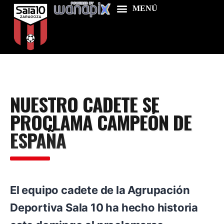
Home
NUESTRO CADETE SE
Food & Drink
PROCLAMA CAMPEÓN DE
Features
ESPAÑA
News
Contacts
El equipo cadete de la Agrupación
Deportiva Sala 10 ha hecho historia