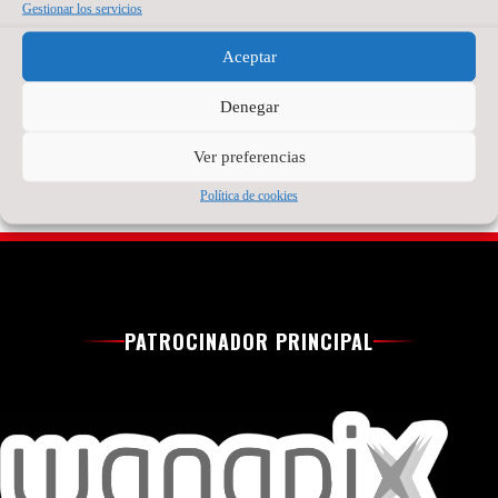
temporadas
Gestionar los servicios
fútbol sala español.
compitiendo como
Tiene 21 años, pero
portero titular en
detrás hay ya bastante
Aceptar
Brasil
recorrido.
Denegar
Read More »
Read More »
Ver preferencias
Política de cookies
PATROCINADOR PRINCIPAL