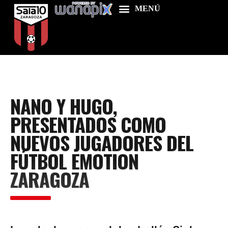
Home
NANO Y HUGO,
Food & Drink
PRESENTADOS COMO
Features
NUEVOS JUGADORES DEL
News
FÚTBOL EMOTION
Contacts
ZARAGOZA