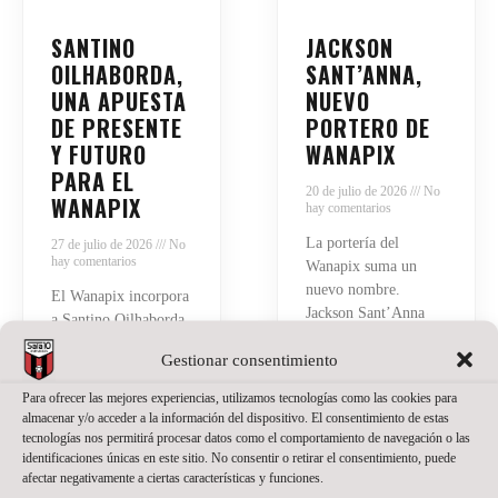
SANTINO
JACKSON
OILHABORDA,
SANT’ANNA,
UNA APUESTA
NUEVO
DE PRESENTE
PORTERO DE
Y FUTURO
WANAPIX
PARA EL
20 de julio de 2026
No
WANAPIX
hay comentarios
La portería del
27 de julio de 2026
No
hay comentarios
Wanapix suma un
nuevo nombre.
El Wanapix incorpora
Jackson Sant’Anna
a Santino Oilhaborda
defenderá nuestra
para la temporada
Gestionar consentimiento
camiseta en la
2026/27. El ala
temporada del regreso
diestro argentino llega
Para ofrecer las mejores experiencias, utilizamos tecnologías como las cookies para
a Primera División.
procedente de Ferro y
almacenar y/o acceder a la información del dispositivo. El consentimiento de estas
El brasileño, de 23
afrontará en Zaragoza
tecnologías nos permitirá procesar datos como el comportamiento de navegación o las
años, llega a Zaragoza
identificaciones únicas en este sitio. No consentir o retirar el consentimiento, puede
su primera
después de varias
afectar negativamente a ciertas características y funciones.
experiencia en el