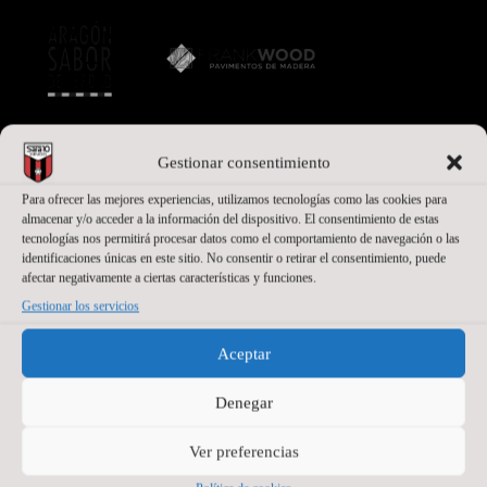
Gestionar consentimiento
PATROCINADORES
Para ofrecer las mejores experiencias, utilizamos tecnologías como las cookies para
almacenar y/o acceder a la información del dispositivo. El consentimiento de estas
tecnologías nos permitirá procesar datos como el comportamiento de navegación o las
identificaciones únicas en este sitio. No consentir o retirar el consentimiento, puede
afectar negativamente a ciertas características y funciones.
Gestionar los servicios
Aceptar
Denegar
PATROCINADORES OFICIALES + BASE
Ver preferencias