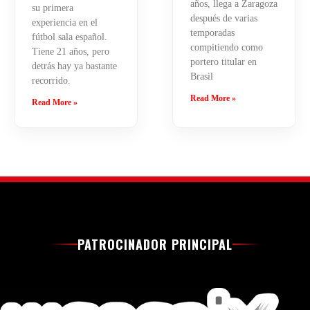
años, llega a Zaragoza
su primera
después de varias
experiencia en el
temporadas
fútbol sala español.
compitiendo como
Tiene 21 años, pero
portero titular en
detrás hay ya bastante
Brasil
recorrido.
Read More »
Read More »
PATROCINADOR PRINCIPAL