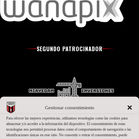
SEGUNDO PATROCINADOR
Gestionar consentimiento
Para ofrecer las mejores experiencias, utilizamos tecnologías como las cookies para
almacenar y/o acceder a la información del dispositivo. El consentimiento de estas
tecnologías nos permitirá procesar datos como el comportamiento de navegación o las
PATROCINADORES OFICIALES PREMIUM
identificaciones únicas en este sitio. No consentir o retirar el consentimiento, puede