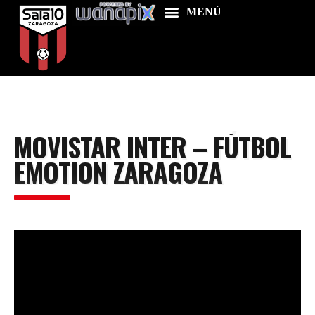
Home
MOVISTAR INTER – FÚTBOL
Food & Drink
EMOTION ZARAGOZA
Features
News
Contacts