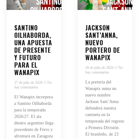
SANTINO
JACKSON
OILHABORDA,
SANT’ANNA,
UNA APUESTA
NUEVO
DE PRESENTE
PORTERO DE
Y FUTURO
WANAPIX
PARA EL
20 de julio de 2026
No
WANAPIX
hay comentarios
La portería del
27 de julio de 2026
No
hay comentarios
Wanapix suma un
nuevo nombre.
El Wanapix incorpora
Jackson Sant’Anna
a Santino Oilhaborda
defenderá nuestra
para la temporada
camiseta en la
2026/27. El ala
temporada del regreso
diestro argentino llega
a Primera División.
procedente de Ferro y
El brasileño, de 23
afrontará en Zaragoza