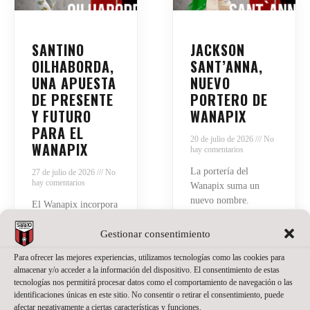
SANTINO
JACKSON
OILHABORDA,
SANT’ANNA,
UNA APUESTA
NUEVO
DE PRESENTE
PORTERO DE
Y FUTURO
WANAPIX
PARA EL
20 de julio de 2026
No
WANAPIX
hay comentarios
La portería del
27 de julio de 2026
No
hay comentarios
Wanapix suma un
nuevo nombre.
El Wanapix incorpora
Jackson Sant’Anna
a Santino Oilhaborda
defenderá nuestra
Gestionar consentimiento
para la temporada
camiseta en la
2026/27. El ala
Para ofrecer las mejores experiencias, utilizamos tecnologías como las cookies para
temporada del regreso
diestro argentino llega
almacenar y/o acceder a la información del dispositivo. El consentimiento de estas
a Primera División.
procedente de Ferro y
tecnologías nos permitirá procesar datos como el comportamiento de navegación o las
El brasileño, de 23
afrontará en Zaragoza
identificaciones únicas en este sitio. No consentir o retirar el consentimiento, puede
años, llega a Zaragoza
su primera
afectar negativamente a ciertas características y funciones.