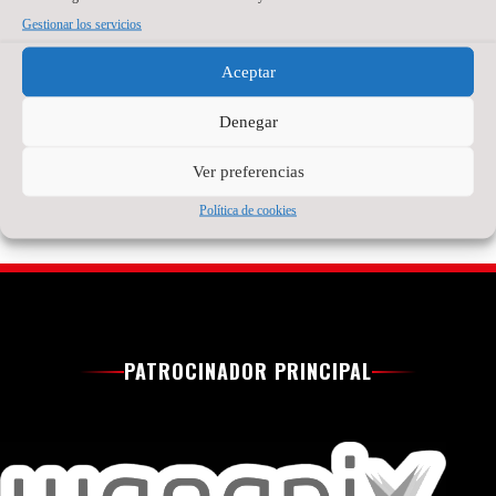
después de varias
experiencia en el
Gestionar los servicios
temporadas
fútbol sala español.
compitiendo como
Tiene 21 años, pero
Aceptar
portero titular en
detrás hay ya bastante
Brasil
recorrido.
Denegar
Read More »
Read More »
Ver preferencias
Política de cookies
PATROCINADOR PRINCIPAL