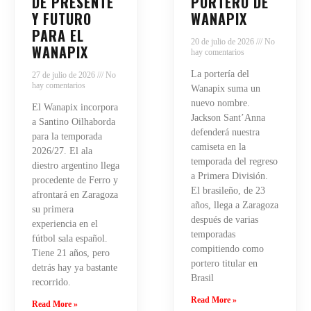
DE PRESENTE
PORTERO DE
Y FUTURO
WANAPIX
PARA EL
20 de julio de 2026
No
WANAPIX
hay comentarios
La portería del
27 de julio de 2026
No
hay comentarios
Wanapix suma un
nuevo nombre.
El Wanapix incorpora
Jackson Sant’Anna
a Santino Oilhaborda
defenderá nuestra
para la temporada
camiseta en la
2026/27. El ala
temporada del regreso
diestro argentino llega
a Primera División.
procedente de Ferro y
El brasileño, de 23
afrontará en Zaragoza
años, llega a Zaragoza
su primera
después de varias
experiencia en el
temporadas
fútbol sala español.
compitiendo como
Tiene 21 años, pero
portero titular en
detrás hay ya bastante
Brasil
recorrido.
Read More »
Read More »