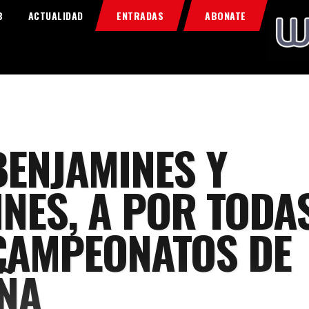
Home
B
ACTUALIDAD
ENTRADAS
ABONATE
Food & Drink
Features
News
Contacts
BENJAMINES Y
INES, A POR TODA
CAMPEONATOS DE
ÑA