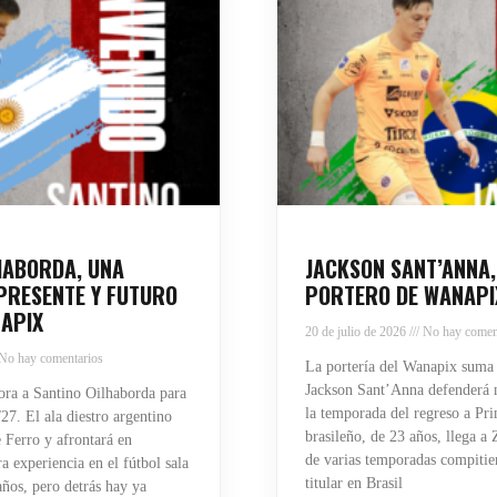
HABORDA, UNA
JACKSON SANT’ANNA,
PRESENTE Y FUTURO
PORTERO DE WANAPI
APIX
20 de julio de 2026
No hay comen
No hay comentarios
La portería del Wanapix suma
Jackson Sant’Anna defenderá n
ra a Santino Oilhaborda para
la temporada del regreso a Pri
27. El ala diestro argentino
brasileño, de 23 años, llega a
 Ferro y afrontará en
de varias temporadas compiti
 experiencia en el fútbol sala
titular en Brasil
años, pero detrás hay ya