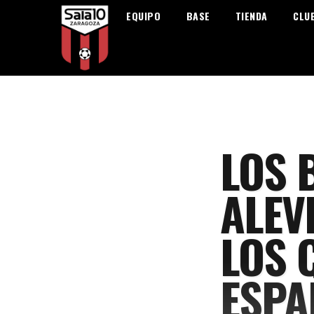
EQUIPO
BASE
TIENDA
CLU
LOS 
ALEV
LOS 
ESPA