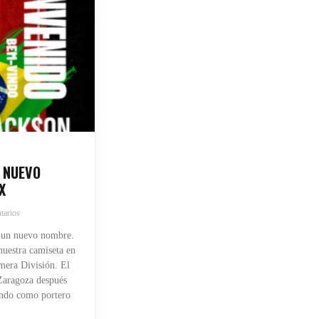
 NUEVO
X
tarios
 un nuevo nombre.
uestra camiseta en
mera División. El
 Zaragoza después
endo como portero