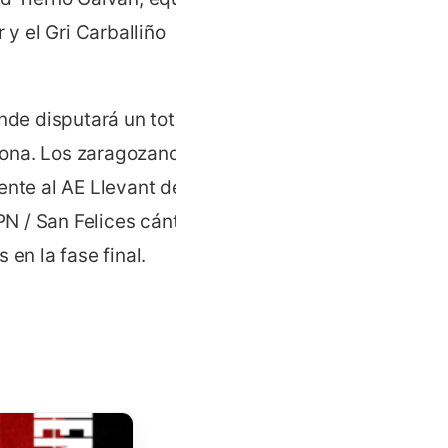
 y el Gri Carballiño
nde disputará un total de
lona. Los zaragozanos
ente al AE Llevant de
N / San Felices cántabro,
en la fase final.