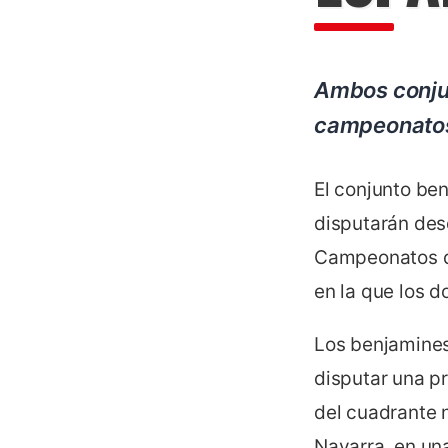
Ambos conjun
campeonatos
El conjunto be
disputarán desd
Campeonatos de
en la que los 
Los benjamines
disputar una p
del cuadrante n
Navarra, en un