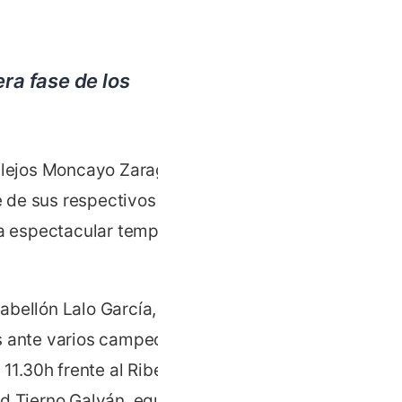
ra fase de los
zulejos Moncayo Zaragoza
e de sus respectivos
a espectacular temporada
abellón Lalo García, para
as ante varios campeones
11.30h frente al Ribera
id Tierno Galván, equipo