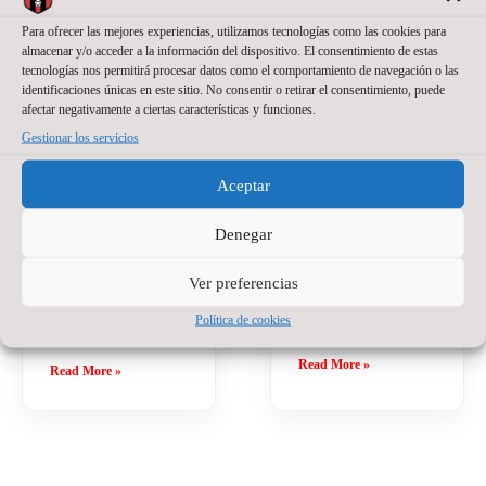
La portería del
27 de julio de 2026
No
hay comentarios
Para ofrecer las mejores experiencias, utilizamos tecnologías como las cookies para
Wanapix suma un
almacenar y/o acceder a la información del dispositivo. El consentimiento de estas
nuevo nombre.
El Wanapix incorpora
tecnologías nos permitirá procesar datos como el comportamiento de navegación o las
Jackson Sant’Anna
a Santino Oilhaborda
identificaciones únicas en este sitio. No consentir o retirar el consentimiento, puede
defenderá nuestra
para la temporada
afectar negativamente a ciertas características y funciones.
camiseta en la
2026/27. El ala
Gestionar los servicios
temporada del regreso
diestro argentino llega
a Primera División.
procedente de Ferro y
Aceptar
El brasileño, de 23
afrontará en Zaragoza
años, llega a Zaragoza
su primera
Denegar
después de varias
experiencia en el
temporadas
fútbol sala español.
Ver preferencias
compitiendo como
Tiene 21 años, pero
portero titular en
detrás hay ya bastante
Política de cookies
Brasil
recorrido.
Read More »
Read More »