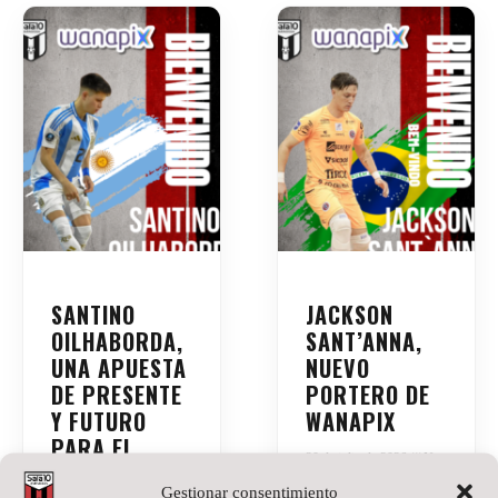
SANTINO
JACKSON
OILHABORDA,
SANT’ANNA,
UNA APUESTA
NUEVO
DE PRESENTE
PORTERO DE
Y FUTURO
WANAPIX
PARA EL
20 de julio de 2026
No
WANAPIX
hay comentarios
Gestionar consentimiento