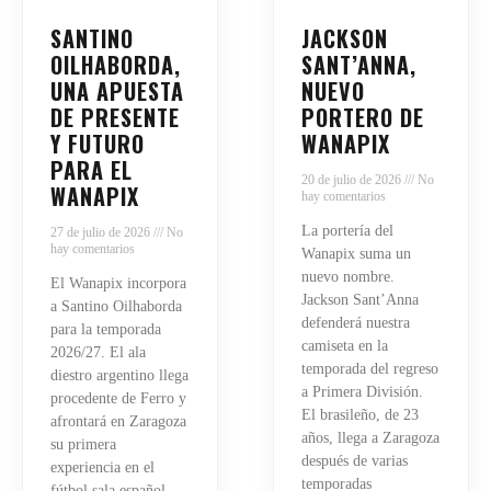
SANTINO
JACKSON
OILHABORDA,
SANT’ANNA,
UNA APUESTA
NUEVO
DE PRESENTE
PORTERO DE
Y FUTURO
WANAPIX
PARA EL
20 de julio de 2026
No
WANAPIX
hay comentarios
La portería del
27 de julio de 2026
No
hay comentarios
Wanapix suma un
nuevo nombre.
El Wanapix incorpora
Jackson Sant’Anna
a Santino Oilhaborda
defenderá nuestra
para la temporada
camiseta en la
2026/27. El ala
temporada del regreso
diestro argentino llega
a Primera División.
procedente de Ferro y
El brasileño, de 23
afrontará en Zaragoza
años, llega a Zaragoza
su primera
después de varias
experiencia en el
temporadas
fútbol sala español.