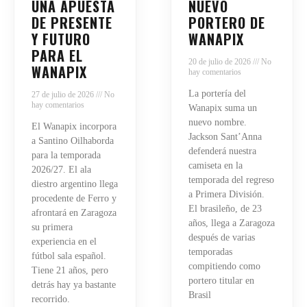
UNA APUESTA
NUEVO
DE PRESENTE
PORTERO DE
Y FUTURO
WANAPIX
PARA EL
20 de julio de 2026
No
WANAPIX
hay comentarios
La portería del
27 de julio de 2026
No
hay comentarios
Wanapix suma un
nuevo nombre.
El Wanapix incorpora
Jackson Sant’Anna
a Santino Oilhaborda
defenderá nuestra
para la temporada
camiseta en la
2026/27. El ala
temporada del regreso
diestro argentino llega
a Primera División.
procedente de Ferro y
El brasileño, de 23
afrontará en Zaragoza
años, llega a Zaragoza
su primera
después de varias
experiencia en el
temporadas
fútbol sala español.
compitiendo como
Tiene 21 años, pero
portero titular en
detrás hay ya bastante
Brasil
recorrido.