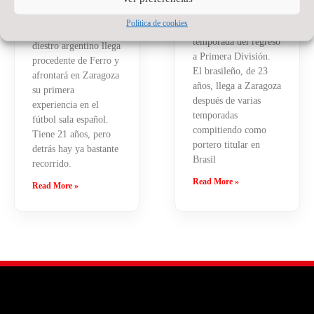
a Santino Oilhaborda
defenderá nuestra
para la temporada
Política de cookies
camiseta en la
2026/27. El ala
temporada del regreso
diestro argentino llega
a Primera División.
procedente de Ferro y
El brasileño, de 23
afrontará en Zaragoza
años, llega a Zaragoza
su primera
después de varias
experiencia en el
temporadas
fútbol sala español.
compitiendo como
Tiene 21 años, pero
portero titular en
detrás hay ya bastante
Brasil
recorrido.
Read More »
Read More »