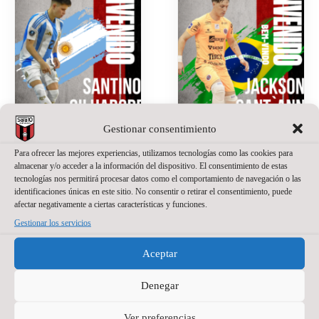
Gestionar consentimiento
SANTINO
JACKSON
Para ofrecer las mejores experiencias, utilizamos tecnologías como las cookies para
OILHABORDA,
SANT’ANNA,
almacenar y/o acceder a la información del dispositivo. El consentimiento de estas
UNA APUESTA
NUEVO
tecnologías nos permitirá procesar datos como el comportamiento de navegación o las
identificaciones únicas en este sitio. No consentir o retirar el consentimiento, puede
DE PRESENTE
PORTERO DE
afectar negativamente a ciertas características y funciones.
Y FUTURO
WANAPIX
Gestionar los servicios
PARA EL
20 de julio de 2026
No
WANAPIX
hay comentarios
Aceptar
La portería del
27 de julio de 2026
No
hay comentarios
Denegar
Wanapix suma un
nuevo nombre.
El Wanapix incorpora
Jackson Sant’Anna
Ver preferencias