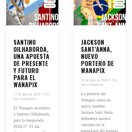
SANTINO
JACKSON
OILHABORDA,
SANT’ANNA,
UNA APUESTA
NUEVO
DE PRESENTE
PORTERO DE
Y FUTURO
WANAPIX
PARA EL
20 de julio de 2026
No
WANAPIX
hay comentarios
La portería del
27 de julio de 2026
No
hay comentarios
Wanapix suma un
nuevo nombre.
El Wanapix incorpora
Jackson Sant’Anna
a Santino Oilhaborda
defenderá nuestra
para la temporada
camiseta en la
2026/27. El ala
temporada del regreso