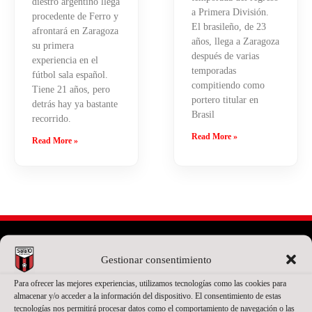
diestro argentino llega
a Primera División.
procedente de Ferro y
El brasileño, de 23
afrontará en Zaragoza
años, llega a Zaragoza
su primera
después de varias
experiencia en el
temporadas
fútbol sala español.
compitiendo como
Tiene 21 años, pero
portero titular en
detrás hay ya bastante
Brasil
recorrido.
Read More »
Read More »
Gestionar consentimiento
PATROCINADOR PRINCIPAL
Para ofrecer las mejores experiencias, utilizamos tecnologías como las cookies para
almacenar y/o acceder a la información del dispositivo. El consentimiento de estas
tecnologías nos permitirá procesar datos como el comportamiento de navegación o las