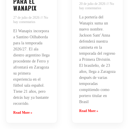
PARA EL
20 de julio de 2026
No
WANAPIX
hay comentarios
La portería del
27 de julio de 2026
No
hay comentarios
Wanapix suma un
nuevo nombre.
El Wanapix incorpora
Jackson Sant’Anna
a Santino Oilhaborda
defenderá nuestra
para la temporada
camiseta en la
2026/27. El ala
temporada del regreso
diestro argentino llega
a Primera División.
procedente de Ferro y
El brasileño, de 23
afrontará en Zaragoza
años, llega a Zaragoza
su primera
después de varias
experiencia en el
temporadas
fútbol sala español.
compitiendo como
Tiene 21 años, pero
portero titular en
detrás hay ya bastante
Brasil
recorrido.
Read More »
Read More »