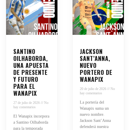
SANTINO
JACKSON
OILHABORDA,
SANT’ANNA,
UNA APUESTA
NUEVO
DE PRESENTE
PORTERO DE
Y FUTURO
WANAPIX
PARA EL
20 de julio de 2026
No
WANAPIX
hay comentarios
La portería del
27 de julio de 2026
No
hay comentarios
Wanapix suma un
nuevo nombre.
El Wanapix incorpora
Jackson Sant’Anna
a Santino Oilhaborda
defenderá nuestra
para la temporada