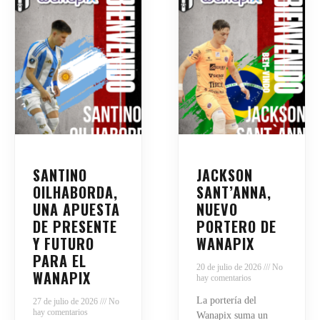
SANTINO
JACKSON
OILHABORDA,
SANT’ANNA,
UNA APUESTA
NUEVO
DE PRESENTE
PORTERO DE
Y FUTURO
WANAPIX
PARA EL
20 de julio de 2026
No
WANAPIX
hay comentarios
La portería del
27 de julio de 2026
No
hay comentarios
Wanapix suma un