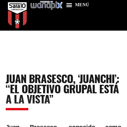
Home
Food & Drink
Features
JUAN BRASESCO, ‘JUANCHI’:
News
“EL OBJETIVO GRUPAL ESTÁ
Contacts
A LA VISTA”