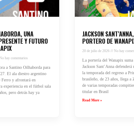
HABORDA, UNA
JACKSON SANT’ANNA,
PRESENTE Y FUTURO
PORTERO DE WANAPI
APIX
20 de julio de 2026
No hay comen
No hay comentarios
La portería del Wanapix suma
Jackson Sant’Anna defenderá n
ra a Santino Oilhaborda para
la temporada del regreso a Pri
27. El ala diestro argentino
brasileño, de 23 años, llega a
 Ferro y afrontará en
de varias temporadas compiti
 experiencia en el fútbol sala
titular en Brasil
años, pero detrás hay ya
Read More »