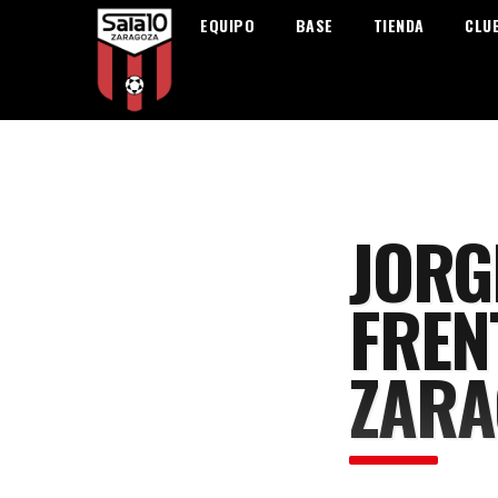
EQUIPO
BASE
TIENDA
CLU
JORG
FREN
ZARA