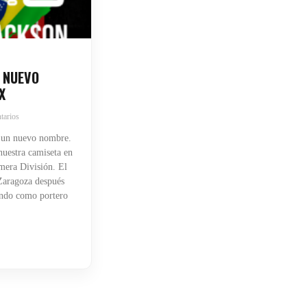
 NUEVO
X
tarios
 un nuevo nombre.
uestra camiseta en
mera División. El
 Zaragoza después
endo como portero