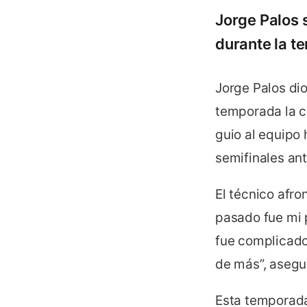
Jorge Palos 
durante la 
Jorge Palos di
temporada la c
guio al equipo 
semifinales an
El técnico afr
pasado fue mi p
fue complicado
de más”, asegur
Esta temporada,