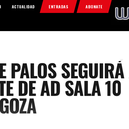
Home
B
ACTUALIDAD
ENTRADAS
ABONATE
Food & Drink
Features
News
Contacts
E PALOS SEGUIRÁ
TE DE AD SALA 10
GOZA