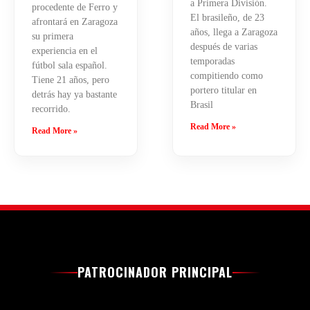
a Primera División.
procedente de Ferro y
El brasileño, de 23
afrontará en Zaragoza
años, llega a Zaragoza
su primera
después de varias
experiencia en el
temporadas
fútbol sala español.
compitiendo como
Tiene 21 años, pero
portero titular en
detrás hay ya bastante
Brasil
recorrido.
Read More »
Read More »
PATROCINADOR PRINCIPAL