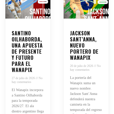
SANTINO
JACKSON
OILHABORDA,
SANT’ANNA,
UNA APUESTA
NUEVO
DE PRESENTE
PORTERO DE
Y FUTURO
WANAPIX
PARA EL
20 de julio de 2026
No
WANAPIX
hay comentarios
La portería del
27 de julio de 2026
No
hay comentarios
Wanapix suma un
nuevo nombre.
El Wanapix incorpora
Jackson Sant’Anna
a Santino Oilhaborda
defenderá nuestra
para la temporada
camiseta en la
2026/27. El ala
temporada del regreso
diestro argentino llega