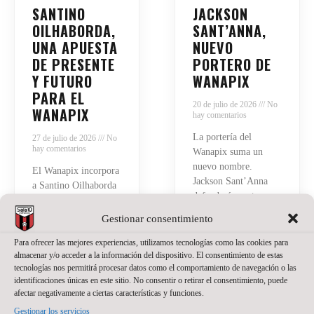
SANTINO
JACKSON
OILHABORDA,
SANT’ANNA,
UNA APUESTA
NUEVO
DE PRESENTE
PORTERO DE
Y FUTURO
WANAPIX
PARA EL
20 de julio de 2026
No
WANAPIX
hay comentarios
La portería del
27 de julio de 2026
No
hay comentarios
Wanapix suma un
nuevo nombre.
El Wanapix incorpora
Jackson Sant’Anna
a Santino Oilhaborda
defenderá nuestra
para la temporada
camiseta en la
2026/27. El ala
Gestionar consentimiento
temporada del regreso
diestro argentino llega
a Primera División.
Para ofrecer las mejores experiencias, utilizamos tecnologías como las cookies para
procedente de Ferro y
El brasileño, de 23
almacenar y/o acceder a la información del dispositivo. El consentimiento de estas
afrontará en Zaragoza
tecnologías nos permitirá procesar datos como el comportamiento de navegación o las
años, llega a Zaragoza
su primera
identificaciones únicas en este sitio. No consentir o retirar el consentimiento, puede
después de varias
experiencia en el
afectar negativamente a ciertas características y funciones.
temporadas
fútbol sala español.
Gestionar los servicios
compitiendo como