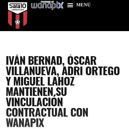
Home
IVÁN BERNAD, ÓSCAR
Food & Drink
VILLANUEVA, ADRI ORTEGO
Features
Y MIGUEL LAHOZ
News
MANTIENEN SU
Contacts
VINCULACIÓN
CONTRACTUAL CON
WANAPIX