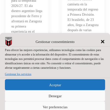
para la temporada
camiseta en la
2026/27. El ala
temporada del regreso
diestro argentino llega
a Primera División.
procedente de Ferro y
El brasileño, de 23
afrontará en Zaragoza
años, llega a Zaragoza
su primera
después de varias
experiencia en el
temporadas
fútbol sala español.
compitiendo como
Gestionar consentimiento
Tiene 21 años, pero
portero titular en
detrás hay ya bastante
Para ofrecer las mejores experiencias, utilizamos tecnologías como las cookies para
Brasil
recorrido.
almacenar y/o acceder a la información del dispositivo. El consentimiento de estas
Read More »
tecnologías nos permitirá procesar datos como el comportamiento de navegación o las
Read More »
identificaciones únicas en este sitio. No consentir o retirar el consentimiento, puede
afectar negativamente a ciertas características y funciones.
Gestionar los servicios
Aceptar
Denegar
Ver preferencias