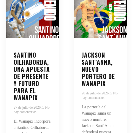
SANTINO
JACKSON
OILHABORDA,
SANT’ANNA,
UNA APUESTA
NUEVO
DE PRESENTE
PORTERO DE
Y FUTURO
WANAPIX
PARA EL
20 de julio de 2026
No
WANAPIX
hay comentarios
La portería del
27 de julio de 2026
No
hay comentarios
Wanapix suma un
nuevo nombre.
El Wanapix incorpora
Jackson Sant’Anna
a Santino Oilhaborda
defenderá nuestra