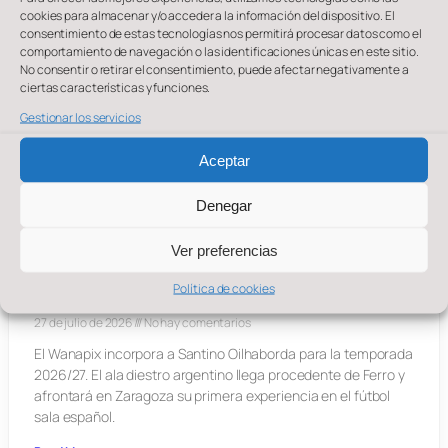
cookies para almacenar y/o acceder a la información del dispositivo. El
consentimiento de estas tecnologías nos permitirá procesar datos como el
comportamiento de navegación o las identificaciones únicas en este sitio.
No consentir o retirar el consentimiento, puede afectar negativamente a
ciertas características y funciones.
Gestionar los servicios
Aceptar
Denegar
Ver preferencias
SANTINO OILHABORDA, UNA APUESTA DE
PRESENTE Y FUTURO PARA EL WANAPIX
Política de cookies
27 de julio de 2026
No hay comentarios
El Wanapix incorpora a Santino Oilhaborda para la temporada
2026/27. El ala diestro argentino llega procedente de Ferro y
afrontará en Zaragoza su primera experiencia en el fútbol
sala español.