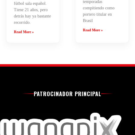
temporadas
fútbol sala español.
compitiendo como
Tiene 21 años, pero
portero titular en
detrás hay ya bastante
Brasil
recorrido.
Read More »
Read More »
PATROCINADOR PRINCIPAL