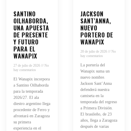
SANTINO
JACKSON
OILHABORDA,
SANT’ANNA,
UNA APUESTA
NUEVO
DE PRESENTE
PORTERO DE
Y FUTURO
WANAPIX
PARA EL
20 de julio de 2026
No
WANAPIX
hay comentarios
La portería del
27 de julio de 2026
No
hay comentarios
Wanapix suma un
nuevo nombre.
El Wanapix incorpora
Jackson Sant’Anna
a Santino Oilhaborda
defenderá nuestra
para la temporada
camiseta en la
2026/27. El ala
temporada del regreso
diestro argentino llega
a Primera División.
procedente de Ferro y
El brasileño, de 23
afrontará en Zaragoza
años, llega a Zaragoza
su primera
después de varias
experiencia en el