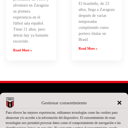
El brasileño, de 23
afrontará en Zaragoza
años, llega a Zaragoza
su primera
después de varias
experiencia en el
temporadas
fútbol sala español.
compitiendo como
Tiene 21 años, pero
portero titular en
detrás hay ya bastante
Brasil
recorrido.
Read More »
Read More »
Gestionar consentimiento
PATROCINADOR PRINCIPAL
Para ofrecer las mejores experiencias, utilizamos tecnologías como las cookies para
almacenar y/o acceder a la información del dispositivo. El consentimiento de estas
tecnologías nos permitirá procesar datos como el comportamiento de navegación o las
identificaciones únicas en este sitio. No consentir o retirar el consentimiento, puede