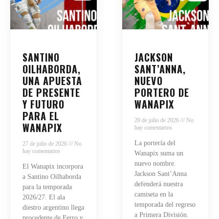
SANTINO
JACKSON
OILHABORDA,
SANT’ANNA,
UNA APUESTA
NUEVO
DE PRESENTE
PORTERO DE
Y FUTURO
WANAPIX
PARA EL
20 de julio de 2026
No
WANAPIX
hay comentarios
La portería del
27 de julio de 2026
No
hay comentarios
Wanapix suma un
nuevo nombre.
El Wanapix incorpora
Jackson Sant’Anna
a Santino Oilhaborda
defenderá nuestra
para la temporada
camiseta en la
2026/27. El ala
temporada del regreso
diestro argentino llega
a Primera División.
procedente de Ferro y