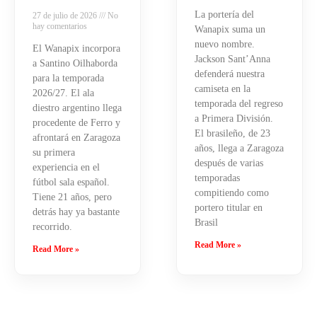
La portería del
27 de julio de 2026
No
hay comentarios
Wanapix suma un
nuevo nombre.
El Wanapix incorpora
Jackson Sant’Anna
a Santino Oilhaborda
defenderá nuestra
para la temporada
camiseta en la
2026/27. El ala
temporada del regreso
diestro argentino llega
a Primera División.
procedente de Ferro y
El brasileño, de 23
afrontará en Zaragoza
años, llega a Zaragoza
su primera
después de varias
experiencia en el
temporadas
fútbol sala español.
compitiendo como
Tiene 21 años, pero
portero titular en
detrás hay ya bastante
Brasil
recorrido.
Read More »
Read More »