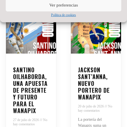
Ver preferencias
Política de cookies
SANTINO
JACKSON
OILHABORDA,
SANT’ANNA,
UNA APUESTA
NUEVO
DE PRESENTE
PORTERO DE
Y FUTURO
WANAPIX
PARA EL
20 de julio de 2026
No
WANAPIX
hay comentarios
La portería del
27 de julio de 2026
No
hay comentarios
Wanapix suma un