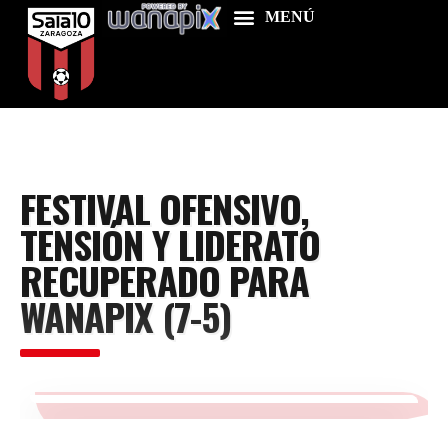
Home
FESTIVAL OFENSIVO,
Food & Drink
TENSIÓN Y LIDERATO
Features
RECUPERADO PARA
News
WANAPIX (7-5)
Contacts