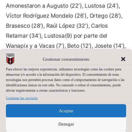
Amonestaron a Augusto (22’), Lustosa (24’),
Víctor Rodríguez Mondelo (26’), Ortego (28’),
Brasesco (28’), Raúl López (32’), Carlos
Retamar (34’), Lustosa(9) por parte del
Wanapix y a Vacas (7’), Beto (12’), Josete (14’),
Guillermo Martínez (16’); Nico Rosa (17’);
Gestionar consentimiento
Rufino (33’); Nacho gil (36’); Nico Rosa (39’)
Para ofrecer las mejores experiencias, utilizamos tecnologías como las cookies para
almacenar y/o acceder a la información del dispositivo. El consentimiento de estas
por la de El Ejido.
tecnologías nos permitirá procesar datos como el comportamiento de navegación o las
identificaciones únicas en este sitio. No consentir o retirar el consentimiento, puede
afectar negativamente a ciertas características y funciones.
Gestionar los servicios
Aceptar
Denegar