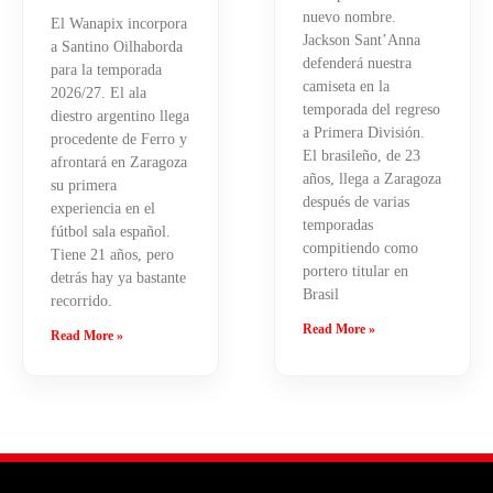
nuevo nombre.
El Wanapix incorpora
Jackson Sant’Anna
a Santino Oilhaborda
defenderá nuestra
para la temporada
camiseta en la
2026/27. El ala
temporada del regreso
diestro argentino llega
a Primera División.
procedente de Ferro y
El brasileño, de 23
afrontará en Zaragoza
años, llega a Zaragoza
su primera
después de varias
experiencia en el
temporadas
fútbol sala español.
compitiendo como
Tiene 21 años, pero
portero titular en
detrás hay ya bastante
Brasil
recorrido.
Read More »
Read More »