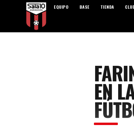
EQUIPO
BASE
TIENDA
CLU
FARI
EN L
FÚTB