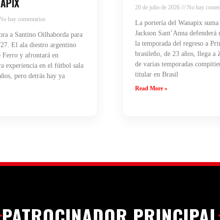
APIX
20 de julio de 2026
No hay comen
No hay comentarios
La portería del Wanapix suma
Jackson Sant’Anna defenderá n
ra a Santino Oilhaborda para
la temporada del regreso a Pri
27. El ala diestro argentino
brasileño, de 23 años, llega a
 Ferro y afrontará en
de varias temporadas compiti
 experiencia en el fútbol sala
titular en Brasil
años, pero detrás hay ya
Read More »
PATROCINADOR PRINCIPAL