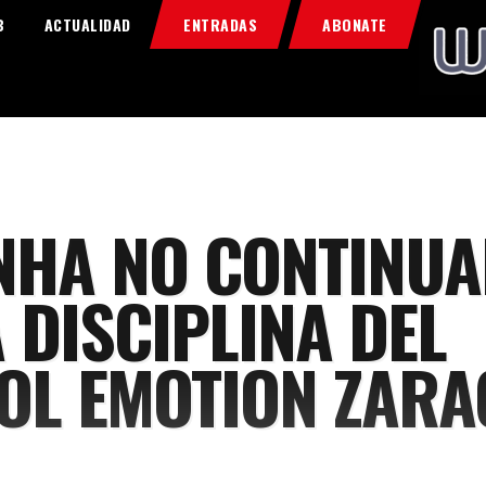
Home
B
ACTUALIDAD
ENTRADAS
ABONATE
Food & Drink
Features
News
Contacts
NHA NO CONTINU
A DISCIPLINA DEL
OL EMOTION ZARA