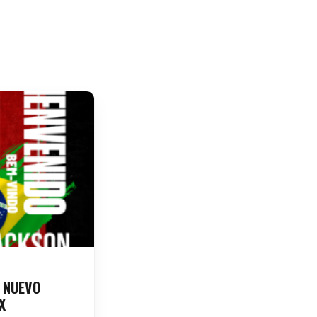
 NUEVO
X