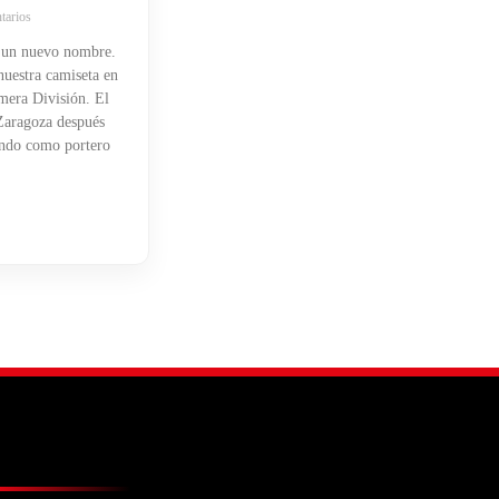
tarios
 un nuevo nombre.
uestra camiseta en
mera División. El
 Zaragoza después
endo como portero