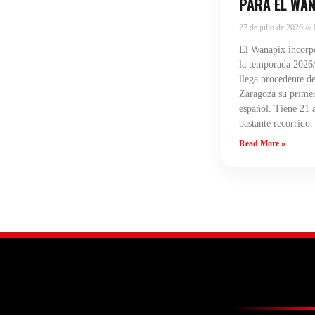
PARA EL WAN
27 de julio de 2026
El Wanapix incorpo
la temporada 2026/
llega procedente de
Zaragoza su primera
español. Tiene 21 
bastante recorrido.
Read More »