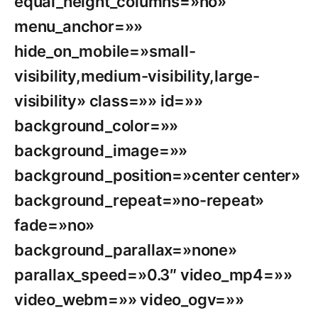
equal_height_columns=»no»
menu_anchor=»»
hide_on_mobile=»small-
visibility,medium-visibility,large-
visibility» class=»» id=»»
background_color=»»
background_image=»»
background_position=»center center»
background_repeat=»no-repeat»
fade=»no»
background_parallax=»none»
parallax_speed=»0.3″ video_mp4=»»
video_webm=»» video_ogv=»»