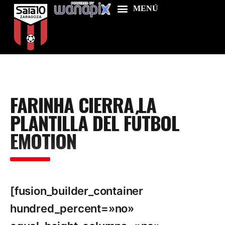
Home
FARINHA CIERRA LA
Food & Drink
PLANTILLA DEL FÚTBOL
Features
EMOTION
News
Contacts
[fusion_builder_container
hundred_percent=»no»