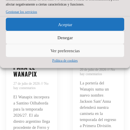
afectar negativamente a ciertas características y funciones.
Gestionar los servicios
Aceptar
SANTINO
JACKSON
OILHABORDA,
SANT’ANNA,
Denegar
UNA APUESTA
NUEVO
Ver preferencias
DE PRESENTE
PORTERO DE
Y FUTURO
WANAPIX
Política de cookies
PARA EL
20 de julio de 2026
No
WANAPIX
hay comentarios
La portería del
27 de julio de 2026
No
hay comentarios
Wanapix suma un
nuevo nombre.
El Wanapix incorpora
Jackson Sant’Anna
a Santino Oilhaborda
defenderá nuestra
para la temporada
camiseta en la
2026/27. El ala
temporada del regreso
diestro argentino llega
a Primera División.
procedente de Ferro y