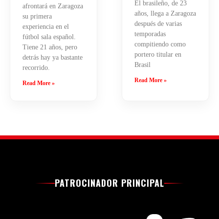
El brasileño, de 23
afrontará en Zaragoza
años, llega a Zaragoza
su primera
después de varias
experiencia en el
temporadas
fútbol sala español.
compitiendo como
Tiene 21 años, pero
portero titular en
detrás hay ya bastante
Brasil
recorrido.
Read More »
Read More »
PATROCINADOR PRINCIPAL