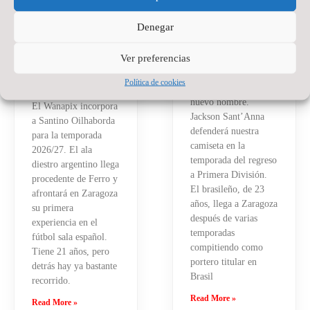
DE PRESENTE
PORTERO DE
Y FUTURO
WANAPIX
Denegar
PARA EL
20 de julio de 2026
No
WANAPIX
hay comentarios
Ver preferencias
La portería del
27 de julio de 2026
No
Política de cookies
hay comentarios
Wanapix suma un
nuevo nombre.
El Wanapix incorpora
Jackson Sant’Anna
a Santino Oilhaborda
defenderá nuestra
para la temporada
camiseta en la
2026/27. El ala
temporada del regreso
diestro argentino llega
a Primera División.
procedente de Ferro y
El brasileño, de 23
afrontará en Zaragoza
años, llega a Zaragoza
su primera
después de varias
experiencia en el
temporadas
fútbol sala español.
compitiendo como
Tiene 21 años, pero
portero titular en
detrás hay ya bastante
Brasil
recorrido.
Read More »
Read More »