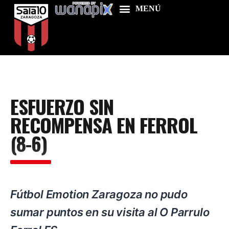
Home
ESFUERZO SIN
Food & Drink
RECOMPENSA EN FERROL
Features
(8-6)
News
Contacts
Fútbol Emotion Zaragoza no pudo
sumar puntos en su visita al O Parrulo