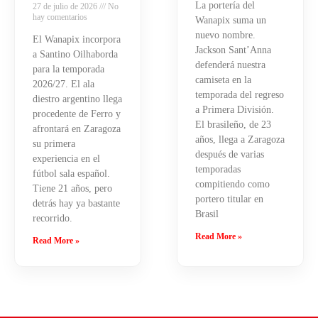
La portería del
27 de julio de 2026
No
hay comentarios
Wanapix suma un
nuevo nombre.
El Wanapix incorpora
Jackson Sant’Anna
a Santino Oilhaborda
defenderá nuestra
para la temporada
camiseta en la
2026/27. El ala
temporada del regreso
diestro argentino llega
a Primera División.
procedente de Ferro y
El brasileño, de 23
afrontará en Zaragoza
años, llega a Zaragoza
su primera
después de varias
experiencia en el
temporadas
fútbol sala español.
compitiendo como
Tiene 21 años, pero
portero titular en
detrás hay ya bastante
Brasil
recorrido.
Read More »
Read More »