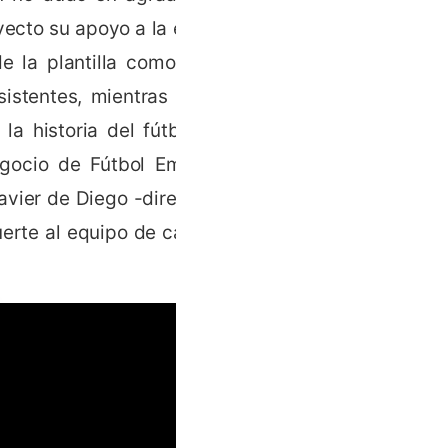
yecto su apoyo a la entidad
la plantilla como Arturo
istentes, mientras que un
a historia del fútbol sala
egocio de Fútbol Emotion-,
avier de Diego -director de
erte al equipo de cara a la