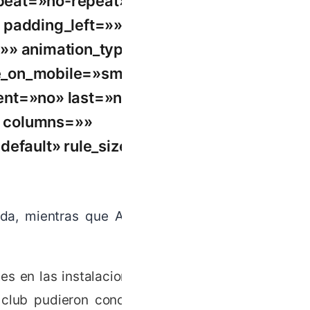
peat=»no-repeat»
 padding_left=»»
»» animation_type=»»
e_on_mobile=»small-
ntent=»no» last=»no»
t columns=»»
efault» rule_size=»»
da, mientras que Azulejos
es en las instalaciones del
l club pudieron conocer de