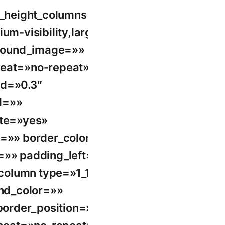
l_height_columns=»no»
m-visibility,large-
ground_image=»»
peat=»no-repeat»
ed=»0.3″
l=»»
ute=»yes»
e=»» border_color=»»
=»» padding_left=»»
_column type=»1_1″
und_color=»»
border_position=»all»