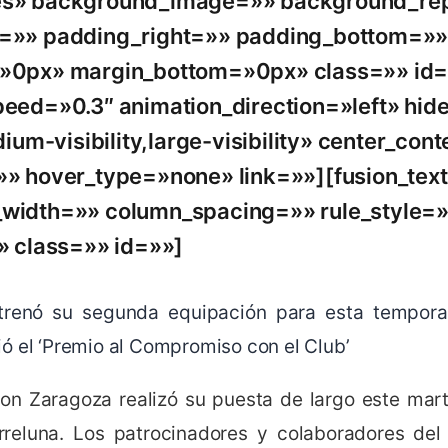
s» background_image=»» background_re
=»» padding_right=»» padding_bottom=»»
»0px» margin_bottom=»0px» class=»» id=
peed=»0.3″ animation_direction=»left» hid
edium-visibility,large-visibility» center_co
»» hover_type=»none» link=»»][fusion_tex
width=»» column_spacing=»» rule_style=»d
» class=»» id=»»]
estrenó su segunda equipación para esta tempora
ó el ‘Premio al Compromiso con el Club’
ion Zaragoza realizó su puesta de largo este mart
rreluna. Los patrocinadores y colaboradores de