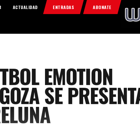
Home
B
ACTUALIDAD
ENTRADAS
ABONATE
Food & Drink
Features
News
Contacts
ÚTBOL EMOTION
GOZA SE PRESENT
ELUNA