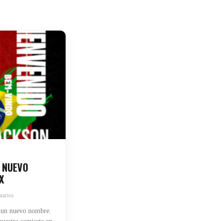
 NUEVO
X
tarios
 un nuevo nombre.