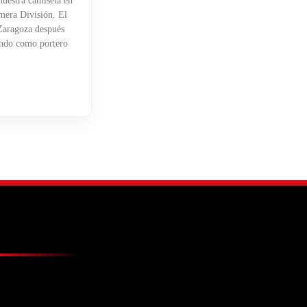
uestra camiseta en
mera División. El
 Zaragoza después
endo como portero