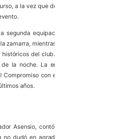
urso, a la vez que degustar
evento.
va segunda equipación del
 la zamarra, mientras que el
históricos del club. Por su
s de la noche. La empresa
l Compromiso con el Club’,
últimos años.
ador Asensio, contó con la
n no dudó en agradecer el