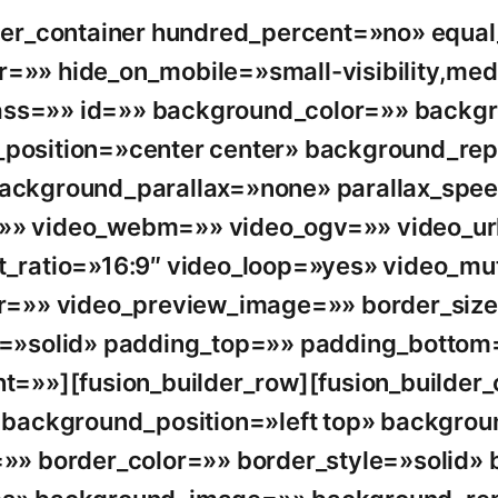
lder_container hundred_percent=»no» equa
»» hide_on_mobile=»small-visibility,mediu
 class=»» id=»» background_color=»» back
position=»center center» background_re
ackground_parallax=»none» parallax_spe
» video_webm=»» video_ogv=»» video_ur
t_ratio=»16:9″ video_loop=»yes» video_m
or=»» video_preview_image=»» border_siz
e=»solid» padding_top=»» padding_bottom
t=»»][fusion_builder_row][fusion_builder
″ background_position=»left top» backgro
»» border_color=»» border_style=»solid» 