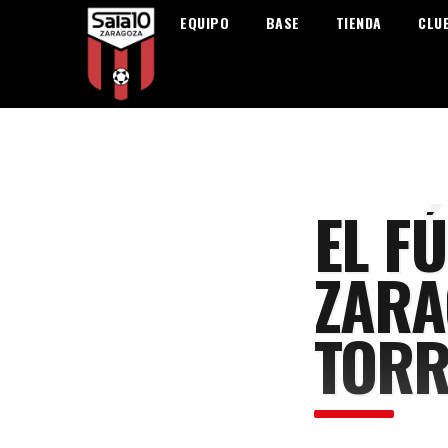
EQUIPO
BASE
TIENDA
CLU
EL F
ZARA
TORR