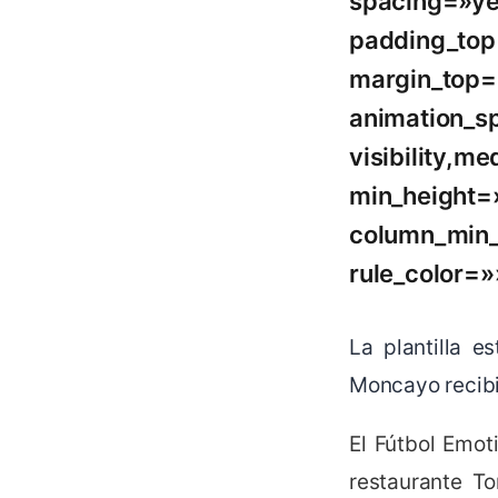
spacing=»ye
padding_top
margin_top=
animation_s
visibility,m
min_height=
column_min_
rule_color=»
La plantilla 
Moncayo recibi
El Fútbol Emot
restaurante To