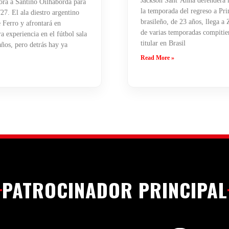
Jackson Sant’Anna defenderá n
ra a Santino Oilhaborda para
la temporada del regreso a Pri
27. El ala diestro argentino
brasileño, de 23 años, llega a
 Ferro y afrontará en
de varias temporadas compiti
 experiencia en el fútbol sala
titular en Brasil
años, pero detrás hay ya
Read More »
PATROCINADOR PRINCIPAL