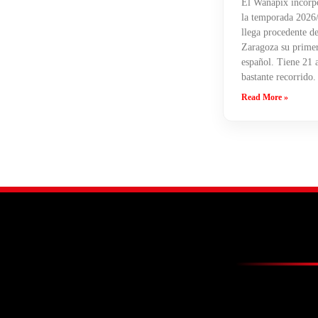
El Wanapix incorpo
la temporada 2026/
llega procedente de
Zaragoza su primera
español. Tiene 21 
bastante recorrido.
Read More »