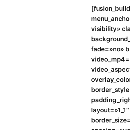
[fusion_bui
menu_anchor=
visibility»
background_
fade=»no» b
video_mp4=»
video_aspec
overlay_col
border_styl
padding_righ
layout=»1_1
border_size=