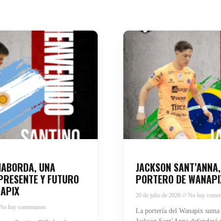
HABORDA, UNA
JACKSON SANT’ANNA,
PRESENTE Y FUTURO
PORTERO DE WANAPI
APIX
20 de julio de 2026
No hay comen
No hay comentarios
La portería del Wanapix suma