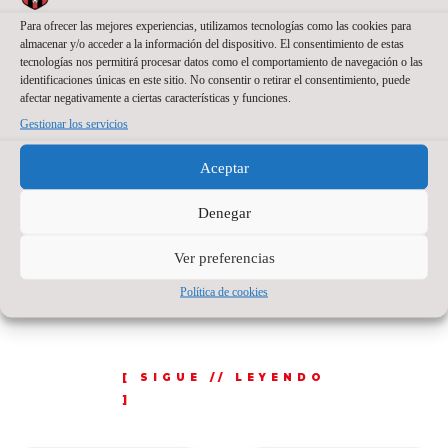
preparador físico. En definitiva, le doy las
Para ofrecer las mejores experiencias, utilizamos tecnologías como las cookies para
almacenar y/o acceder a la información del dispositivo. El consentimiento de estas
gracias al club y espero que le vaya todo muy
tecnologías nos permitirá procesar datos como el comportamiento de navegación o las
identificaciones únicas en este sitio. No consentir o retirar el consentimiento, puede
bien en su futuro».
afectar negativamente a ciertas características y funciones.
Gestionar los servicios
Desde el Fútbol Emotion Zaragoza queremos
Aceptar
agradecerles todo el trabajo, compromiso e
Denegar
interés prestado en nuestro club, además de
desearles toda la suerte del mundo en sus
Ver preferencias
respectivas carreras profesionales.
Política de cookies