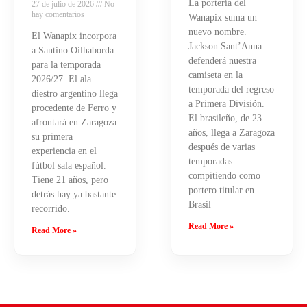
La portería del
27 de julio de 2026
No
hay comentarios
Wanapix suma un
nuevo nombre.
El Wanapix incorpora
Jackson Sant’Anna
a Santino Oilhaborda
defenderá nuestra
para la temporada
camiseta en la
2026/27. El ala
temporada del regreso
diestro argentino llega
a Primera División.
procedente de Ferro y
El brasileño, de 23
afrontará en Zaragoza
años, llega a Zaragoza
su primera
después de varias
experiencia en el
temporadas
fútbol sala español.
compitiendo como
Tiene 21 años, pero
portero titular en
detrás hay ya bastante
Brasil
recorrido.
Read More »
Read More »