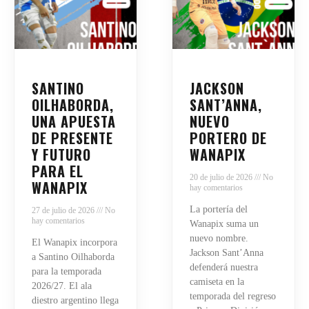
SANTINO
JACKSON
OILHABORDA,
SANT’ANNA,
UNA APUESTA
NUEVO
DE PRESENTE
PORTERO DE
Y FUTURO
WANAPIX
PARA EL
20 de julio de 2026
No
WANAPIX
hay comentarios
La portería del
27 de julio de 2026
No
hay comentarios
Wanapix suma un
nuevo nombre.
El Wanapix incorpora
Jackson Sant’Anna
a Santino Oilhaborda
defenderá nuestra
para la temporada
camiseta en la
2026/27. El ala
temporada del regreso
diestro argentino llega