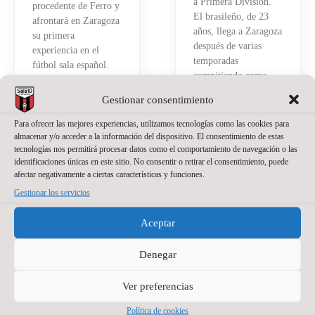
a Primera División.
procedente de Ferro y
El brasileño, de 23
afrontará en Zaragoza
años, llega a Zaragoza
su primera
después de varias
experiencia en el
temporadas
fútbol sala español.
compitiendo como
Tiene 21 años, pero
portero titular en
detrás hay ya bastante
Gestionar consentimiento
Brasil
recorrido.
Para ofrecer las mejores experiencias, utilizamos tecnologías como las cookies para
Read More »
Read More »
almacenar y/o acceder a la información del dispositivo. El consentimiento de estas
tecnologías nos permitirá procesar datos como el comportamiento de navegación o las
identificaciones únicas en este sitio. No consentir o retirar el consentimiento, puede
afectar negativamente a ciertas características y funciones.
Gestionar los servicios
Aceptar
Denegar
PATROCINADOR PRINCIPAL
Ver preferencias
Política de cookies