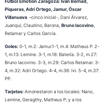
Fútbol Emotion Zaragoza: Iván Bernad,
Piqueras, Adri Ortego, Jamur, Óscar
Villanueva
–cinco inicial-, Dani Álvarez,
Juanqui, Claudino, Barona,
Bruno Iacovino
,
Retamar y Carlos García.
Goles:
0-1, m.2: Jamur.1-1, m.4: Matheus P. 2-
1, m.13: Lemine. 3-1, m.18: Batería. 3-2, m.27:
Bruno Iacovino. 3-3, m.29: Carlos Retamar. 3-
4, m.32: Adri Ortego. 4-4, m.36: Ivi. 5-4, m.37:
PP.
Tarjetas:
Amonestaron a los locales: Nano,
Lemine, Geragthy, Matheus P; y a los