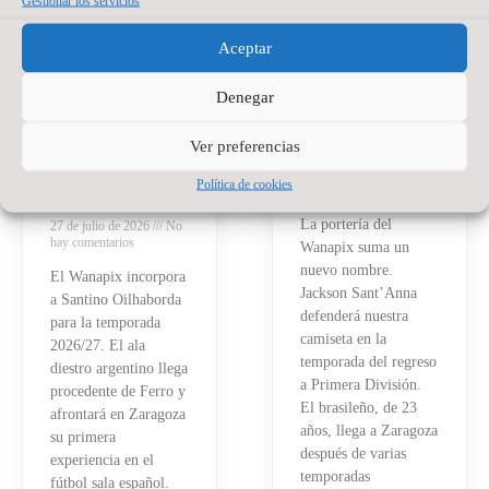
Gestionar los servicios
SANTINO
JACKSON
Aceptar
OILHABORDA,
SANT’ANNA,
UNA APUESTA
NUEVO
Denegar
DE PRESENTE
PORTERO DE
Y FUTURO
WANAPIX
Ver preferencias
PARA EL
20 de julio de 2026
No
WANAPIX
Política de cookies
hay comentarios
La portería del
27 de julio de 2026
No
hay comentarios
Wanapix suma un
nuevo nombre.
El Wanapix incorpora
Jackson Sant’Anna
a Santino Oilhaborda
defenderá nuestra
para la temporada
camiseta en la
2026/27. El ala
temporada del regreso
diestro argentino llega
a Primera División.
procedente de Ferro y
El brasileño, de 23
afrontará en Zaragoza
años, llega a Zaragoza
su primera
después de varias
experiencia en el
temporadas
fútbol sala español.