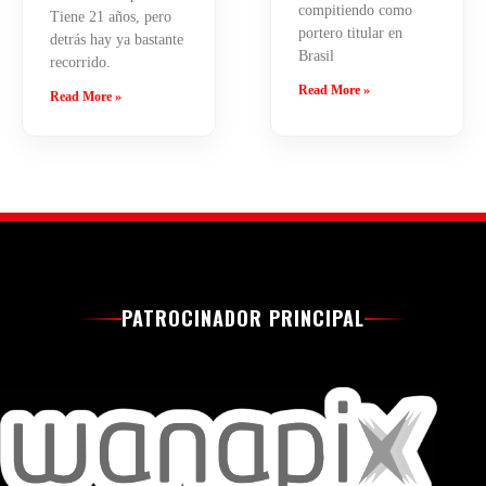
compitiendo como
Tiene 21 años, pero
portero titular en
detrás hay ya bastante
Brasil
recorrido.
Read More »
Read More »
PATROCINADOR PRINCIPAL