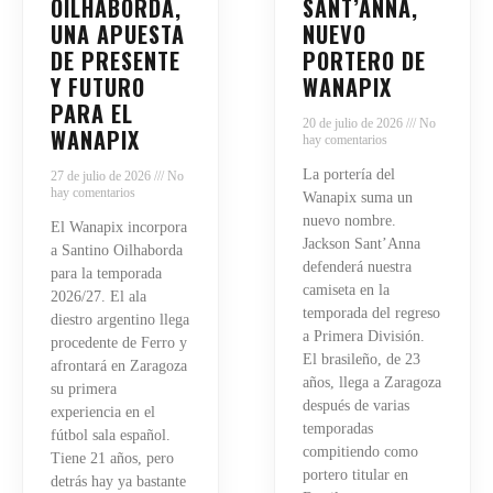
OILHABORDA,
SANT’ANNA,
UNA APUESTA
NUEVO
DE PRESENTE
PORTERO DE
Y FUTURO
WANAPIX
PARA EL
20 de julio de 2026
No
WANAPIX
hay comentarios
La portería del
27 de julio de 2026
No
hay comentarios
Wanapix suma un
nuevo nombre.
El Wanapix incorpora
Jackson Sant’Anna
a Santino Oilhaborda
defenderá nuestra
para la temporada
camiseta en la
2026/27. El ala
temporada del regreso
diestro argentino llega
a Primera División.
procedente de Ferro y
El brasileño, de 23
afrontará en Zaragoza
años, llega a Zaragoza
su primera
después de varias
experiencia en el
temporadas
fútbol sala español.
compitiendo como
Tiene 21 años, pero
portero titular en
detrás hay ya bastante