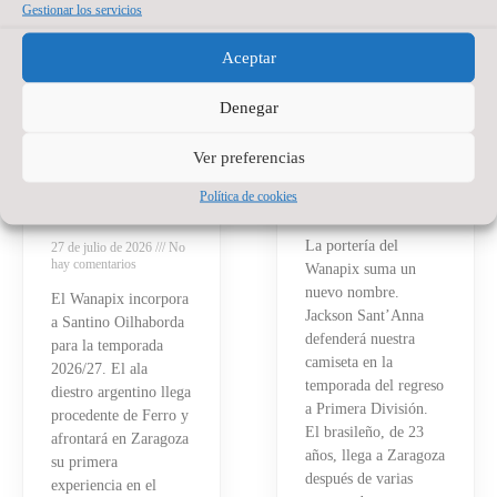
Gestionar los servicios
SANTINO
JACKSON
Aceptar
OILHABORDA,
SANT’ANNA,
UNA APUESTA
NUEVO
Denegar
DE PRESENTE
PORTERO DE
Y FUTURO
WANAPIX
Ver preferencias
PARA EL
20 de julio de 2026
No
Política de cookies
WANAPIX
hay comentarios
La portería del
27 de julio de 2026
No
hay comentarios
Wanapix suma un
nuevo nombre.
El Wanapix incorpora
Jackson Sant’Anna
a Santino Oilhaborda
defenderá nuestra
para la temporada
camiseta en la
2026/27. El ala
temporada del regreso
diestro argentino llega
a Primera División.
procedente de Ferro y
El brasileño, de 23
afrontará en Zaragoza
años, llega a Zaragoza
su primera
después de varias
experiencia en el