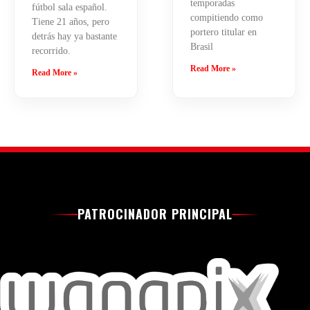
temporadas
fútbol sala español.
compitiendo como
Tiene 21 años, pero
portero titular en
detrás hay ya bastante
Brasil
recorrido.
Read More »
Read More »
PATROCINADOR PRINCIPAL