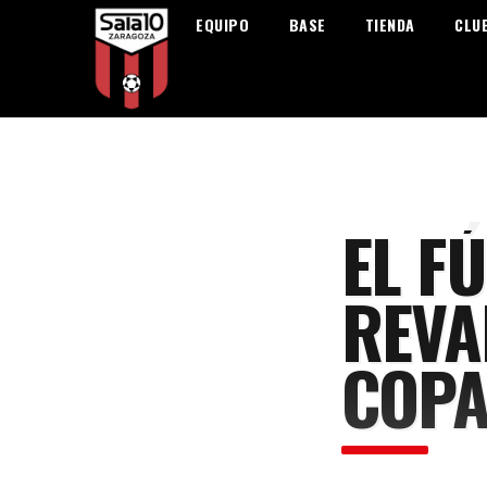
EQUIPO
BASE
TIENDA
CLU
EL F
REVA
COPA