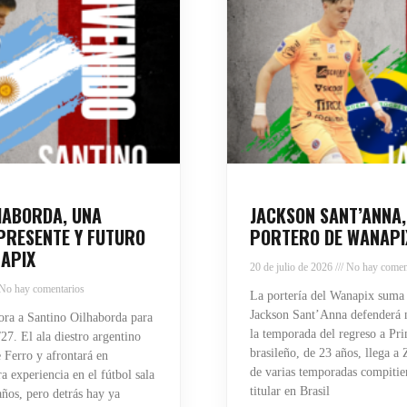
HABORDA, UNA
JACKSON SANT’ANNA,
PRESENTE Y FUTURO
PORTERO DE WANAPI
APIX
20 de julio de 2026
No hay comen
No hay comentarios
La portería del Wanapix suma
Jackson Sant’Anna defenderá n
ra a Santino Oilhaborda para
la temporada del regreso a Pri
27. El ala diestro argentino
brasileño, de 23 años, llega a
 Ferro y afrontará en
de varias temporadas compiti
 experiencia en el fútbol sala
titular en Brasil
años, pero detrás hay ya