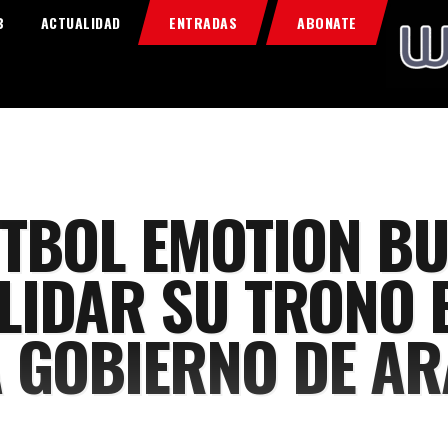
Home
B
ACTUALIDAD
ENTRADAS
ABONATE
Food & Drink
Features
News
Contacts
ÚTBOL EMOTION B
LIDAR SU TRONO 
 GOBIERNO DE A