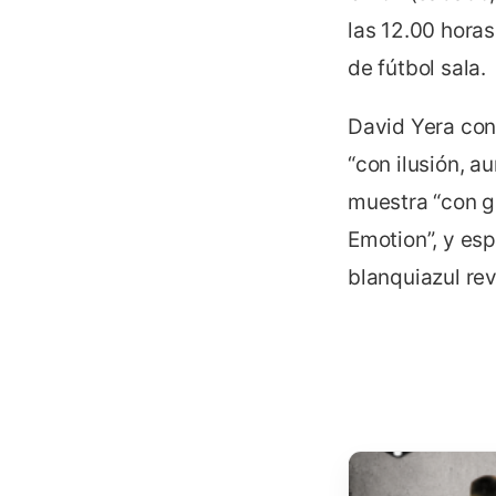
las 12.00 hora
de fútbol sala.
David Yera cons
“con ilusión, 
muestra “con g
Emotion”, y esp
blanquiazul rev