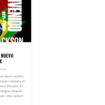
 NUEVO
X
tarios
 un nuevo nombre.
uestra camiseta en
mera División. El
 Zaragoza después
endo como portero