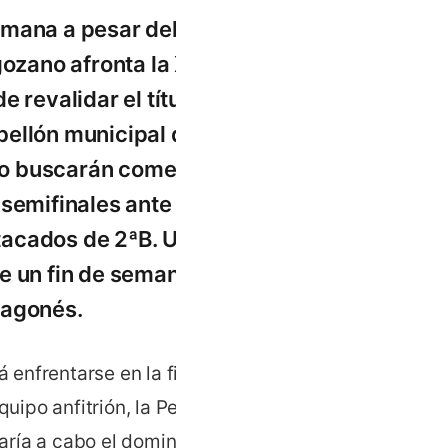
emana a pesar del
ozano afronta la XII
 revalidar el título
bellón municipal de
ro buscarán comenzar
semifinales ante el
tacados de 2ªB. Un
de un fin de semana que
aragonés.
 enfrentarse en la final al
quipo anfitrión, la Peña La
varía a cabo el domingo a