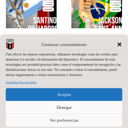
SANTINO
JACKSON
Gestionar consentimiento
OILHABORDA,
SANT’ANNA,
Para ofrecer las mejores experiencias, utilizamos tecnologías como las cookies para
UNA APUESTA
NUEVO
almacenar y/o acceder a la información del dispositivo. El consentimiento de estas
DE PRESENTE
PORTERO DE
tecnologías nos permitirá procesar datos como el comportamiento de navegación o las
identificaciones únicas en este sitio. No consentir o retirar el consentimiento, puede
Y FUTURO
WANAPIX
afectar negativamente a ciertas características y funciones.
PARA EL
20 de julio de 2026
No
Gestionar los servicios
WANAPIX
hay comentarios
Aceptar
La portería del
27 de julio de 2026
No
hay comentarios
Wanapix suma un
nuevo nombre.
Denegar
El Wanapix incorpora
Jackson Sant’Anna
a Santino Oilhaborda
defenderá nuestra
Ver preferencias
para la temporada
camiseta en la
2026/27. El ala