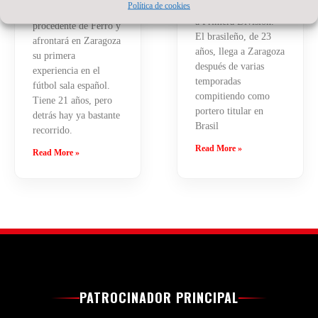
Política de cookies
temporada del regreso
diestro argentino llega
a Primera División.
procedente de Ferro y
El brasileño, de 23
afrontará en Zaragoza
años, llega a Zaragoza
su primera
después de varias
experiencia en el
temporadas
fútbol sala español.
compitiendo como
Tiene 21 años, pero
portero titular en
detrás hay ya bastante
Brasil
recorrido.
Read More »
Read More »
PATROCINADOR PRINCIPAL